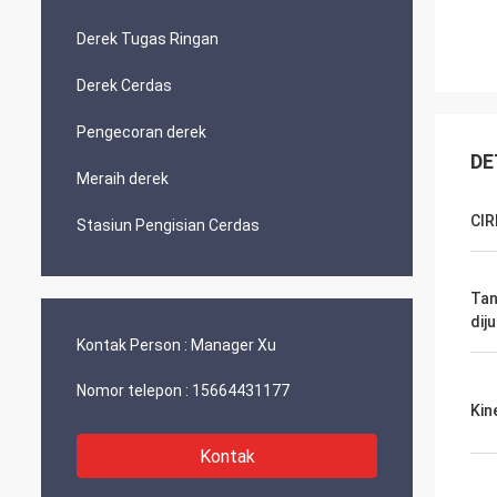
Derek Tugas Ringan
Derek Cerdas
Pengecoran derek
DE
Meraih derek
CIR
Stasiun Pengisian Cerdas
Tan
diju
Kontak Person :
Manager Xu
Nomor telepon :
15664431177
Kin
Kontak