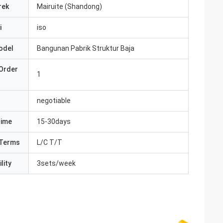
rek
Mairuite (Shandong)
i
iso
odel
Bangunan Pabrik Struktur Baja
Order
1
negotiable
Time
15-30days
Terms
L/C T/T
lity
3sets/week