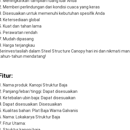
Meningkatkan tampilan ruang luar Anda
Memberi perlindungan dari kondisi cuaca yang keras
Disesuaikan untuk memenuhi kebutuhan spesifik Anda
Ketersediaan global
Kuat dan tahan lama
Perawatan rendah
Mudah dipasang
Harga terjangkau
Berinvestasilah dalam Steel Structure Canopy hari ini dan nikmati man
tahun-tahun mendatang!
Fitur:
Nama produk: Kanopi Struktur Baja
Panjang/lebar/tinggi: Dapat disesuaikan
Ketebalan ubin baja: Dapat disesuaikan
Dapat disesuaikan: Disesuaikan
Kualitas bahan: Plat Baja Warna Galvanis
Nama: Lokakarya Struktur Baja
Fitur Utama:
Struktur kanopi baja