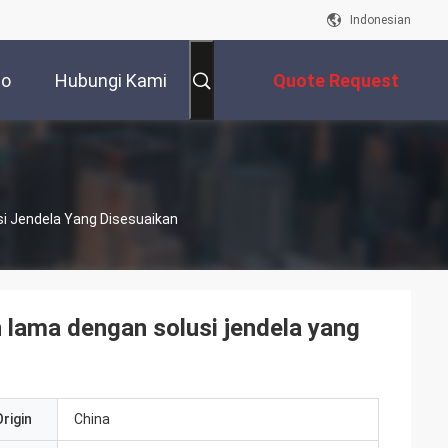
Indonesian
eo
Hubungi Kami
Quote Request
Suatu
i Jendela Yang Disesuaikan
 lama dengan solusi jendela yang
rigin
China