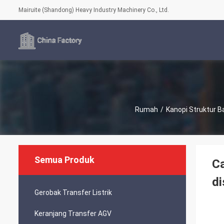
Mairuite (Shandong) Heavy Industry Machinery Co., Ltd.
Rumah
/
Kanopi Struktur B
Semua Produk
Ca
di
Gerobak Transfer Listrik
Keranjang Transfer AGV