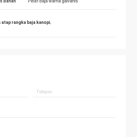
as Bahan
Pelat baja warna galvanis
 atap rangka baja kanopi
,