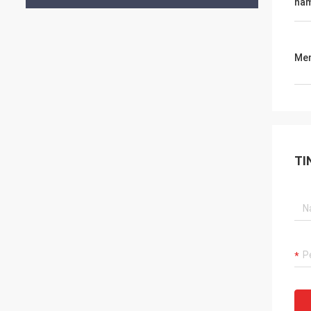
na
Men
TI