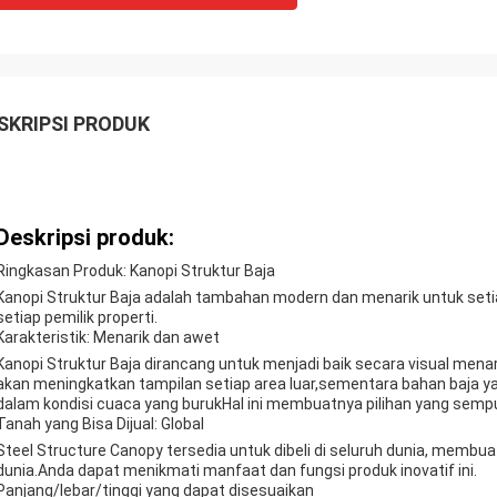
SKRIPSI PRODUK
Deskripsi produk:
Ringkasan Produk: Kanopi Struktur Baja
Kanopi Struktur Baja adalah tambahan modern dan menarik untuk seti
setiap pemilik properti.
Karakteristik: Menarik dan awet
Kanopi Struktur Baja dirancang untuk menjadi baik secara visual men
akan meningkatkan tampilan setiap area luar,sementara bahan baja 
dalam kondisi cuaca yang burukHal ini membuatnya pilihan yang semp
Tanah yang Bisa Dijual: Global
Steel Structure Canopy tersedia untuk dibeli di seluruh dunia, membua
dunia.Anda dapat menikmati manfaat dan fungsi produk inovatif ini.
Panjang/lebar/tinggi yang dapat disesuaikan