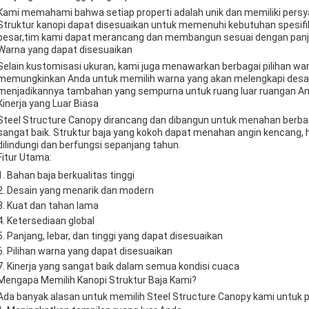
Kami memahami bahwa setiap properti adalah unik dan memiliki persya
Struktur kanopi dapat disesuaikan untuk memenuhi kebutuhan spesif
besar,tim kami dapat merancang dan membangun sesuai dengan panjang
Warna yang dapat disesuaikan
Selain kustomisasi ukuran, kami juga menawarkan berbagai pilihan war
memungkinkan Anda untuk memilih warna yang akan melengkapi desain
menjadikannya tambahan yang sempurna untuk ruang luar ruangan An
Kinerja yang Luar Biasa
Steel Structure Canopy dirancang dan dibangun untuk menahan berbag
sangat baik. Struktur baja yang kokoh dapat menahan angin kencang, 
dilindungi dan berfungsi sepanjang tahun.
Fitur Utama:
Bahan baja berkualitas tinggi
Desain yang menarik dan modern
Kuat dan tahan lama
Ketersediaan global
Panjang, lebar, dan tinggi yang dapat disesuaikan
Pilihan warna yang dapat disesuaikan
Kinerja yang sangat baik dalam semua kondisi cuaca
Mengapa Memilih Kanopi Struktur Baja Kami?
Ada banyak alasan untuk memilih Steel Structure Canopy kami untuk p