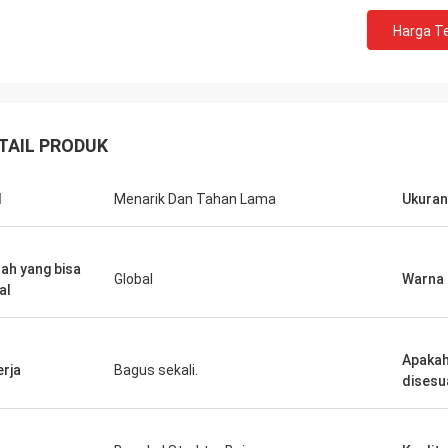
Harga Te
TAIL PRODUK
I
Menarik Dan Tahan Lama
Ukuran
ah yang bisa
Global
Warna
al
Apakah
erja
Bagus sekali.
disesu