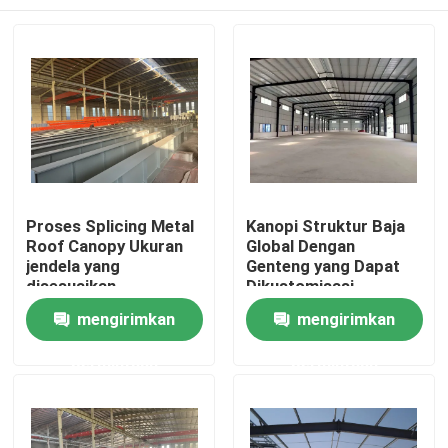
Proses Splicing Metal
Kanopi Struktur Baja
Roof Canopy Ukuran
Global Dengan
jendela yang
Genteng yang Dapat
disesuaikan
Dikustomisasi
Rumah
mengirimkan
mengirimkan
permintaan
permintaan
Produk
Video