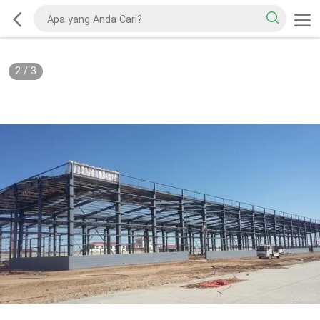
2
/
3