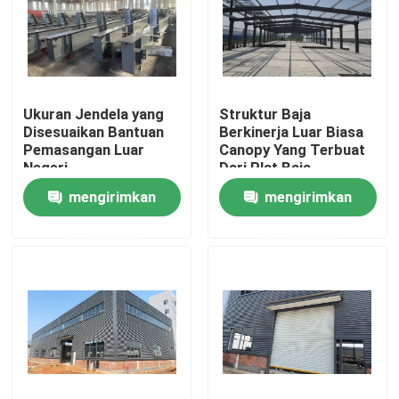
Tentang kami
Tur Pabrik
Ukuran Jendela yang
Struktur Baja
Disesuaikan Bantuan
Berkinerja Luar Biasa
Pemasangan Luar
Canopy Yang Terbuat
Kontrol kualitas
Negeri
Dari Plat Baja
Berwarna Galvanis
mengirimkan
mengirimkan
Hubungi kami
permintaan
permintaan
Permintaan Penawaran
Gerobak Transfer Listrik
Keranjang Transfer AGV