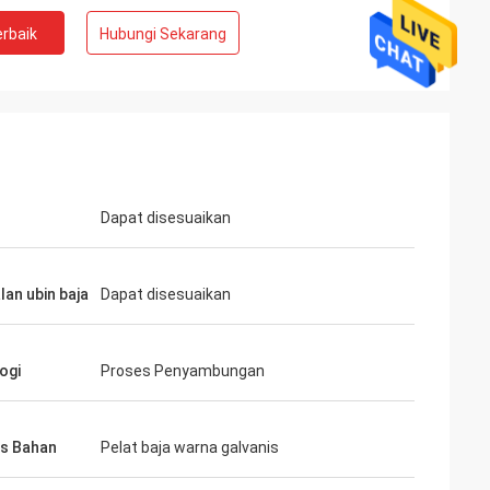
rbaik
Hubungi Sekarang
Dapat disesuaikan
lan ubin baja
Dapat disesuaikan
ogi
Proses Penyambungan
as Bahan
Pelat baja warna galvanis