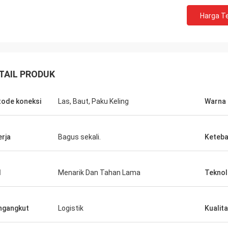
Harga Te
TAIL PRODUK
ode koneksi
Las, Baut, Paku Keling
Warna
erja
Bagus sekali.
Keteba
I
Menarik Dan Tahan Lama
Teknol
ngangkut
Logistik
Kualit