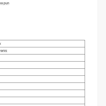
pa pun
a
vanis