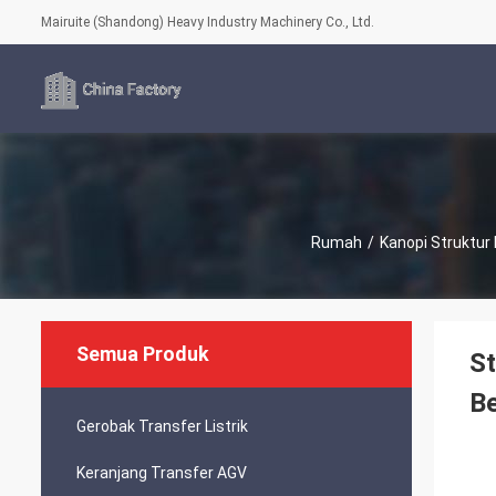
Mairuite (Shandong) Heavy Industry Machinery Co., Ltd.
Rumah
/
Kanopi Struktur 
Semua Produk
St
Be
Gerobak Transfer Listrik
Keranjang Transfer AGV