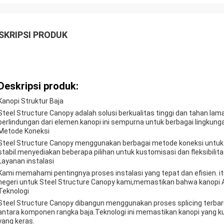
SKRIPSI PRODUK
Deskripsi produk:
Kanopi Struktur Baja
Steel Structure Canopy adalah solusi berkualitas tinggi dan tahan l
perlindungan dari elemen.kanopi ini sempurna untuk berbagai lingkunga
Metode Koneksi
Steel Structure Canopy menggunakan berbagai metode koneksi untuk
stabil.menyediakan beberapa pilihan untuk kustomisasi dan fleksibilit
Layanan instalasi
Kami memahami pentingnya proses instalasi yang tepat dan efisien. i
negeri untuk Steel Structure Canopy kami,memastikan bahwa kanopi A
Teknologi
Steel Structure Canopy dibangun menggunakan proses splicing terba
antara komponen rangka baja.Teknologi ini memastikan kanopi yang 
yang keras.