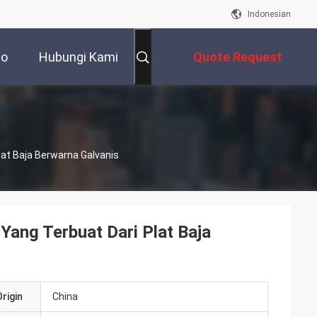
Indonesian
eo
Hubungi Kami
Quote Request
Suatu
lat Baja Berwarna Galvanis
 Yang Terbuat Dari Plat Baja
rigin
China