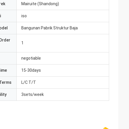
rek
Mairuite (Shandong)
i
iso
odel
Bangunan Pabrik Struktur Baja
Order
1
negotiable
Time
15-30days
Terms
L/C T/T
lity
3sets/week