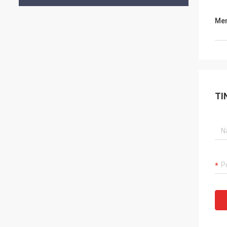
Men
TI