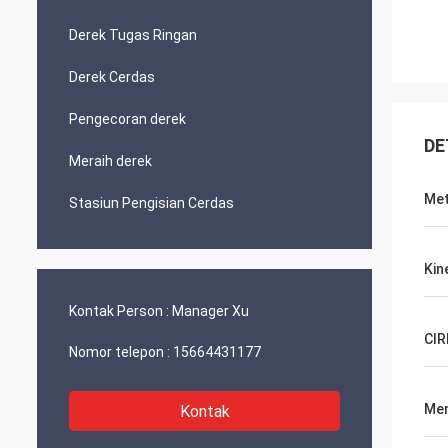
Derek Tugas Ringan
Derek Cerdas
Pengecoran derek
DE
Meraih derek
Met
Stasiun Pengisian Cerdas
Kin
Kontak Person :
Manager Xu
CIR
Nomor telepon :
15664431177
Me
Kontak