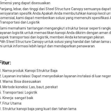
Dimensi yang dapat disesuaikan
Panjang, lebar, dan tinggi dari Steel Structure Canopy semuanya dap
persyaratan spesifik Anda.Apakah Anda membutuhkan kanopi kecil unt
komersial, kami dapat memberikan solusi yang memenuhi spesifikasi 
Transportasi dan Logistik
Kami memahami tantangan mengangkut struktur besar seperti rangka
layanan logistik untuk memastikan kanopi Anda dikirim dengan aman
aspek transportasi dan logistik, memberi Anda ketenangan pikiran.
Pilih Steel Structure Canopy untuk solusi yang handal dan tahan lama
ini untuk informasi lebih lanjut dan mendapatkan penawaran.
Fitur:
Nama produk: Kanopi Struktur Baja
Layanan instalasi: Dapat menyediakan layanan instalasi di luar neger
Warna: Bisa disesuaikan
Metode koneksi: Las, baut, perekat
Transportasi: Logistik
Kinerja: sangat baik
Fitur Utama:
Struktur kanopi baja yang kuat dan tahan lama