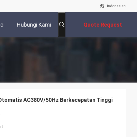
Indonesian
eo
Hubungi Kami
Quote Request
Suatu
Otomatis AC380V/50Hz Berkecepatan Tinggi
t
it