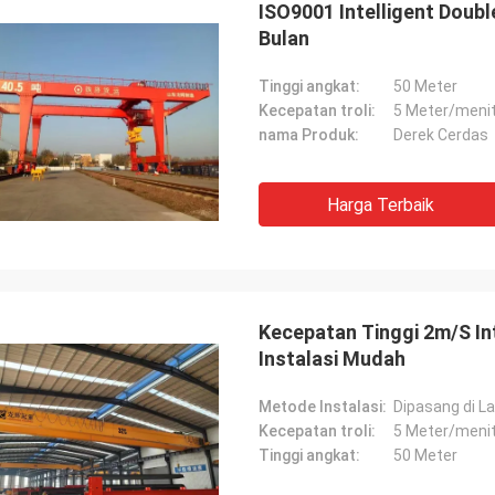
ISO9001 Intelligent Doubl
Bulan
Tinggi angkat:
50 Meter
Kecepatan troli:
5 Meter/meni
nama Produk:
Derek Cerdas
Harga Terbaik
Kecepatan Tinggi 2m/S In
Instalasi Mudah
Metode Instalasi:
Dipasang di La
Kecepatan troli:
5 Meter/meni
Tinggi angkat:
50 Meter