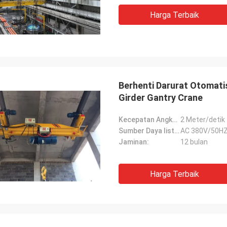
Harga Terbaik
Berhenti Darurat Otomati
Girder Gantry Crane
Kecepatan Angkat:
2 Meter/detik
Sumber Daya listrik:
AC 380V/50H
Jaminan:
12 bulan
Harga Terbaik