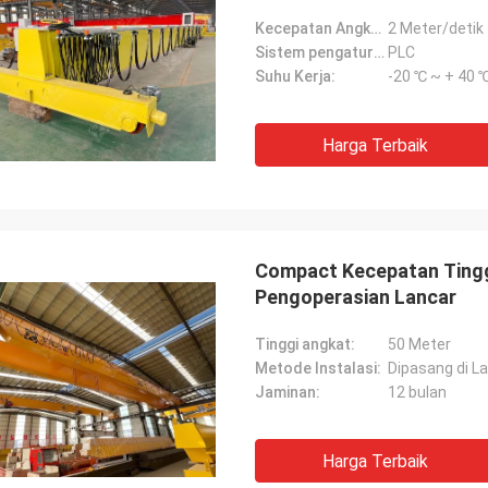
Kecepatan Angkat:
2 Meter/detik
Sistem pengaturan:
PLC
Suhu Kerja:
-20 ℃ ~ + 40 
Harga Terbaik
Compact Kecepatan Tinggi
Pengoperasian Lancar
Tinggi angkat:
50 Meter
Metode Instalasi:
Dipasang di La
Jaminan:
12 bulan
Harga Terbaik