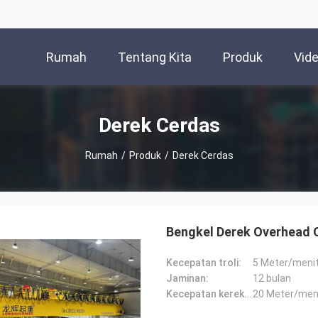
Rumah
Tentang Kita
Produk
Vid
Derek Cerdas
Rumah
/
Produk
/
Derek Cerdas
Bengkel Derek Overhead 
Kecepatan troli:
5 Meter/meni
Jaminan:
12 bulan
Kecepatan kerekan:
20 Meter/men