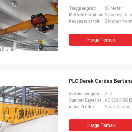
Tinggi angkat:
50 Meter
Metode Instalasi:
Dipasang di La
Kecepatan troli:
5 Meter/meni
Harga Terbaik
PLC Derek Cerdas Berten
Sistem pengaturan:
PLC
Sumber Daya listrik:
AC 380V/50H
nama Produk:
Derek Cerdas
Harga Terbaik