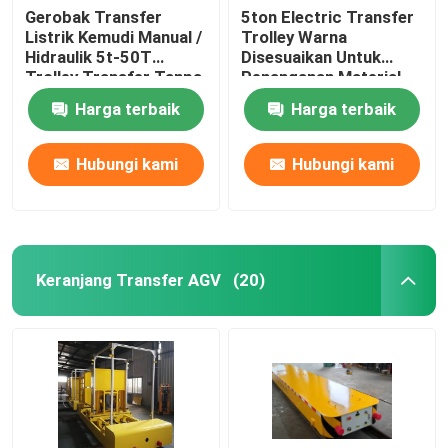
Gerobak Transfer
5ton Electric Transfer
Listrik Kemudi Manual /
Trolley Warna
Meraih derek
Hidraulik 5t-50T
Disesuaikan Untuk
Trolley Transfer Tanpa
Penanganan Material
Track
Stasiun Pengisian Cerdas
Harga terbaik
Harga terbaik
Hubungi kami
Hubungi kami
Keranjang Transfer AGV
(20)