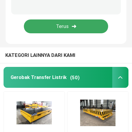
Gerobak Transfer Sendok
Troli Transfer Meja Putar
Overhead Dan Gantry Crane
KATEGORI LAINNYA DARI KAMI
Derek Kamar Bersih
Gerobak Transfer Listrik
(50)
Derek Tugas Ringan
Derek Cerdas
Pengecoran derek