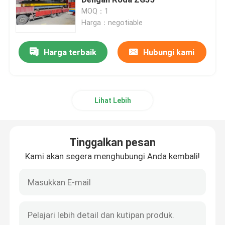
MOQ：1
Harga：negotiable
Gerobak Transfer Rel
Harga terbaik
Hubungi kami
Karet Ban Gantry Crane
Ambil ember
Lihat Lebih
Derek Pengangkat Kapal Pesiar
Tinggalkan pesan
Penyebar Derek Kontainer
Kami akan segera menghubungi Anda kembali!
Derek Bukti Ledakan
Kanopi Struktur Baja