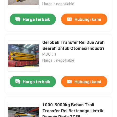
Harga：negotiable
Tentang kami
Harga terbaik
Hubungi kami
Tur Pabrik
Gerobak Transfer Rel Dua Arah
Kontrol kualitas
Searah Untuk Otomasi Industri
MOQ：1
Harga：negotiable
Hubungi kami
Permintaan Penawaran
Harga terbaik
Hubungi kami
Gerobak Transfer Listrik
1000-5000kg Beban Troli
Transfer Rel Bertenaga Listrik
Keranjang Transfer AGV
Dengan Roda ZG55