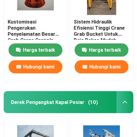
Kustomisasi
Sistem Hidraulik
Pengerukan
Efisiensi Tinggi Crane
Penyelamatan Besar
Grab Bucket Untuk
Grab Crane Grapple
Baja Bekas Mudah
Kapasitas Besar
Ditangani
Harga terbaik
Harga terbaik
Hubungi kami
Hubungi kami
Derek Pengangkat Kapal Pesiar
(10)