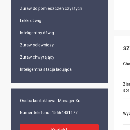
Żuraw do pomieszczeń czystych
Lekki dźwig
Inteligentny dźwig
Żuraw odlewniczy
SZ
Żuraw chwytający
Cha
Inteligentna stacja ładująca
Zie
spr
Osoba kontaktowa :
Manager Xu
Numer telefonu :
15664431177
Wyd
Kontakt