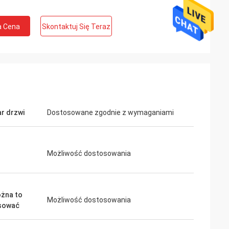
a Cena
Skontaktuj Się Teraz
r drzwi
Dostosowane zgodnie z wymaganiami
Możliwość dostosowania
żna to
Możliwość dostosowania
sować