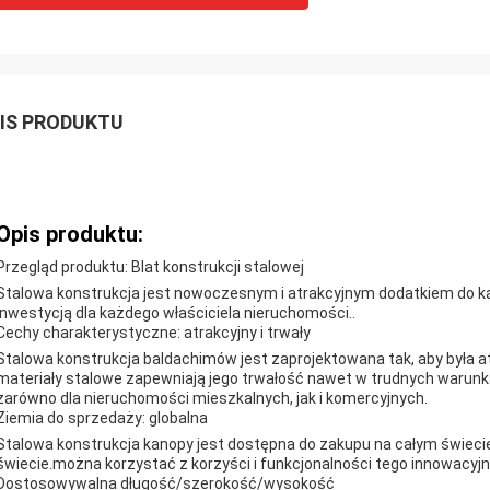
IS PRODUKTU
Opis produktu:
Przegląd produktu: Blat konstrukcji stalowej
Stalowa konstrukcja jest nowoczesnym i atrakcyjnym dodatkiem do ka
inwestycją dla każdego właściciela nieruchomości..
Cechy charakterystyczne: atrakcyjny i trwały
Stalowa konstrukcja baldachimów jest zaprojektowana tak, aby była at
materiały stalowe zapewniają jego trwałość nawet w trudnych war
zarówno dla nieruchomości mieszkalnych, jak i komercyjnych.
Ziemia do sprzedaży: globalna
Stalowa konstrukcja kanopy jest dostępna do zakupu na całym świecie,
świecie.można korzystać z korzyści i funkcjonalności tego innowacyj
Dostosowywalna długość/szerokość/wysokość