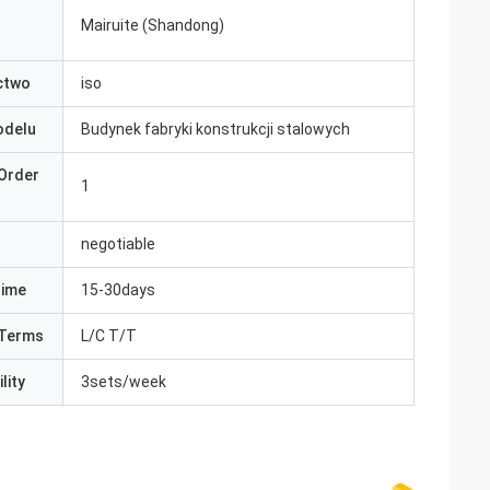
Mairuite (Shandong)
ctwo
iso
odelu
Budynek fabryki konstrukcji stalowych
Order
1
negotiable
Time
15-30days
Terms
L/C T/T
lity
3sets/week