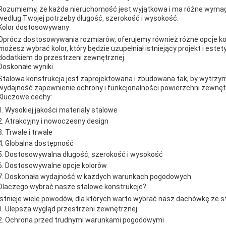
Rozumiemy, że każda nieruchomość jest wyjątkowa i ma różne wymag
według Twojej potrzeby długość, szerokość i wysokość.
Kolor dostosowywany
Oprócz dostosowywania rozmiarów, oferujemy również różne opcje kolo
możesz wybrać kolor, który będzie uzupełniał istniejący projekt i es
dodatkiem do przestrzeni zewnętrznej.
Doskonałe wyniki
Stalowa konstrukcja jest zaprojektowana i zbudowana tak, by wytrzy
wydajność.zapewnienie ochrony i funkcjonalności powierzchni zewnętr
Kluczowe cechy:
Wysokiej jakości materiały stalowe
Atrakcyjny i nowoczesny design
Trwałe i trwałe
Globalna dostępność
Dostosowywalna długość, szerokość i wysokość
Dostosowywalne opcje kolorów
Doskonała wydajność w każdych warunkach pogodowych
Dlaczego wybrać nasze stalowe konstrukcje?
Istnieje wiele powodów, dla których warto wybrać nasz dachówkę ze st
Ulepsza wygląd przestrzeni zewnętrznej
Ochrona przed trudnymi warunkami pogodowymi