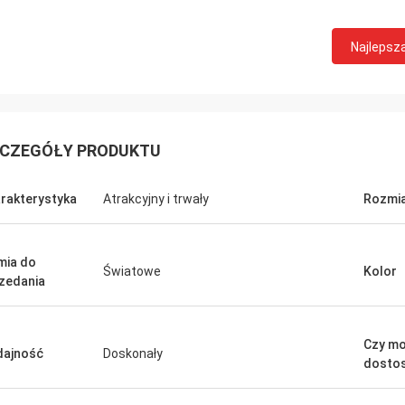
Najlepsz
CZEGÓŁY PRODUKTU
rakterystyka
Atrakcyjny i trwały
Rozmia
mia do
Światowe
Kolor
zedania
Czy mo
ajność
Doskonały
dosto