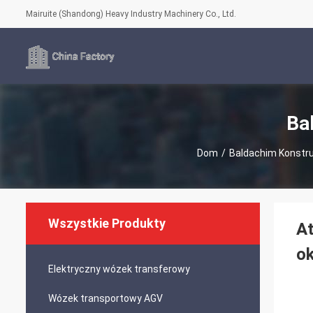
Mairuite (Shandong) Heavy Industry Machinery Co., Ltd.
Ba
Dom
/
Baldachim Konstru
Wszystkie Produkty
At
o
Elektryczny wózek transferowy
Wózek transportowy AGV