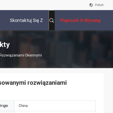
Polish
Skontaktuj Się Z
Poprosić O Wycenę
Nami
kty
 Rozwiązaniami Okiennymi
osowanymi rozwiązaniami
rigin
China