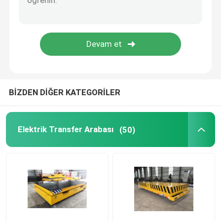
Pota Transfer Arabası
Pikap Transfer Arabası
Gezer ve Portal Vinç
BİZDEN DİĞER KATEGORİLER
Temiz oda vinci
Elektrik Transfer Arabası
(50)
Hafif Hizmet Vinci
Akıllı Vinç
Döküm Vinci