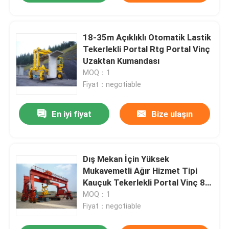
18-35m Açıklıklı Otomatik Lastik
Tekerlekli Portal Rtg Portal Vinç
Uzaktan Kumandası
MOQ：1
Fiyat：negotiable
En iyi fiyat
Bize ulaşın
Dış Mekan İçin Yüksek
Mukavemetli Ağır Hizmet Tipi
Kauçuk Tekerlekli Portal Vinç 80
Ton
MOQ：1
Fiyat：negotiable