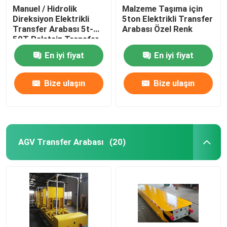
Manuel / Hidrolik
Malzeme Taşıma için
Direksiyon Elektrikli
5ton Elektrikli Transfer
Kapma vinci
Transfer Arabası 5t-
Arabası Özel Renk
50T Paletsiz Transfer
Arabası
Akıllı Şarj İstasyonu
En iyi fiyat
En iyi fiyat
Bize ulaşın
Bize ulaşın
AGV Transfer Arabası
(20)