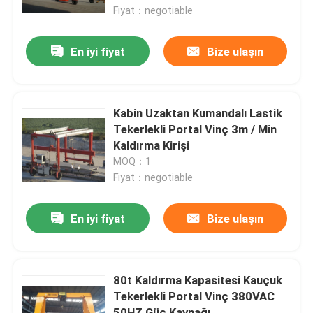
Fiyat：negotiable
Hakkımızda
En iyi fiyat
Bize ulaşın
Fabrika turu
Kabin Uzaktan Kumandalı Lastik
Kalite kontrol
Tekerlekli Portal Vinç 3m / Min
Kaldırma Kirişi
MOQ：1
Bize Ulaşın
Fiyat：negotiable
Bir teklif isteği
En iyi fiyat
Bize ulaşın
Elektrik Transfer Arabası
80t Kaldırma Kapasitesi Kauçuk
Tekerlekli Portal Vinç 380VAC
AGV Transfer Arabası
50HZ Güç Kaynağı