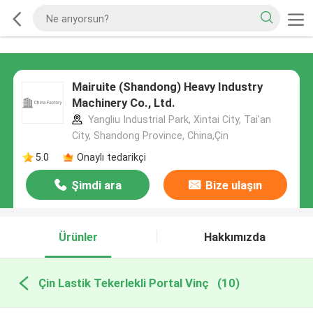
Mairuite (Shandong) Heavy Industry
Machinery Co., Ltd.
Yangliu Industrial Park, Xintai City, Tai'an
City, Shandong Province, China,Çin
5.0
Onaylı tedarikçi
Şimdi ara
Bize ulaşın
Ürünler
Hakkımızda
Çin Lastik Tekerlekli Portal Vinç
(10)