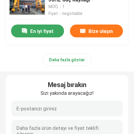
MOQ：1
Fiyat：negotiable
Raylı Transfer Arabası
En iyi fiyat
Bize ulaşın
Lastik Tekerlekli Portal Vinç
Kepçe kepçe
Daha fazla göster
Yat Kaldırma Vinci
Mesaj bırakın
Konteyner Vinç Dağıtıcı
Sizi yakında arayacağız!
Patlama Korumalı Vinç
Çelik Yapı Kanopisi