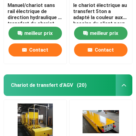
Manuel/chariot sans
le chariot électrique au
rail électrique de
transfert 5ton a
Grue à benne
direction hydraulique à
adapté la couleur aux
transfert du chariot
besoins du client pour
5t-50T de transfert
la manipulation
Station de charge intelligente
meilleur prix
meilleur prix
matérielle
Contact
Contact
Chariot de transfert d'AGV
(20)