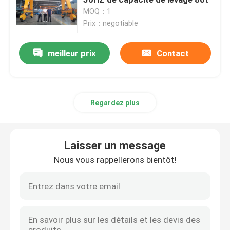
MOQ：1
Prix：negotiable
Chariot de transfert de rail
meilleur prix
Contact
Grue de portique sur pneus
Seau de grippage
Regardez plus
Grue de levage de yacht
Laisser un message
Conteneur Crane Spreader
Nous vous rappellerons bientôt!
Grue anti-déflagrante
Auvent de structure en acier