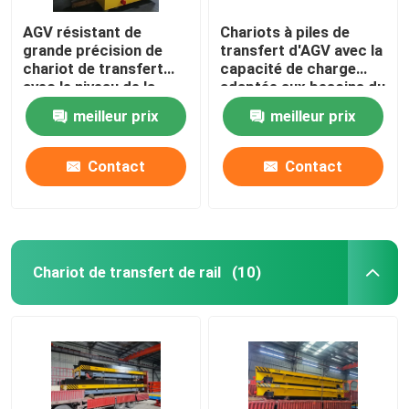
AGV résistant de
Chariots à piles de
grande précision de
transfert d'AGV avec la
chariot de transfert
capacité de charge
avec le niveau de la
adaptée aux besoins du
protection IP54
client
meilleur prix
meilleur prix
garantie de 1 an
Contact
Contact
Chariot de transfert de rail
(10)