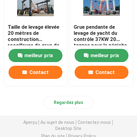
Taille de levage élevée
Grue pendante de
20 mètres de
levage de yacht du
construction
contrôle 37KW 20
rocailleuse de grue de
tonnes pour la péniche
levage de yacht
meilleur prix
meilleur prix
Contact
Contact
Regardez plus
Aperçu
Au sujet de nous
Contactez-nous
Desktop Site
Plan du site
Privacy Policy