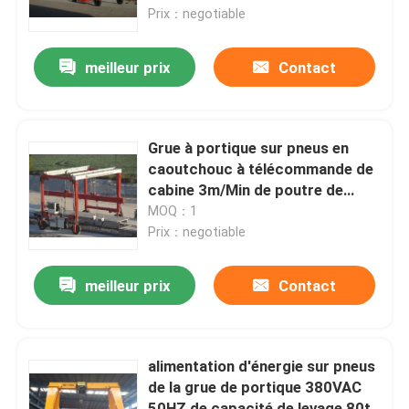
Prix：negotiable
Au sujet de nous
meilleur prix
Contact
Visite d'usine
Grue à portique sur pneus en
Contrôle de qualité
caoutchouc à télécommande de
cabine 3m/Min de poutre de
levage
MOQ：1
Contactez-nous
Prix：negotiable
Demandez une citation
meilleur prix
Contact
chariot électrique de transfert
alimentation d'énergie sur pneus
de la grue de portique 380VAC
Chariot de transfert d'AGV
50HZ de capacité de levage 80t