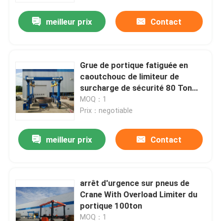
meilleur prix
Contact
Grue de portique fatiguée en
caoutchouc de limiteur de
surcharge de sécurité 80 Ton
Easy Operation
MOQ：1
Prix：negotiable
meilleur prix
Contact
Maison
arrêt d'urgence sur pneus de
Produits
Crane With Overload Limiter du
portique 100ton
Vidéos
MOQ：1