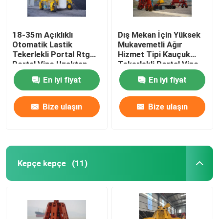
18-35m Açıklıklı
Dış Mekan İçin Yüksek
Otomatik Lastik
Mukavemetli Ağır
Tekerlekli Portal Rtg
Hizmet Tipi Kauçuk
Portal Vinç Uzaktan
Tekerlekli Portal Vinç
Kumandası
80 Ton
En iyi fiyat
En iyi fiyat
Bize ulaşın
Bize ulaşın
Kepçe kepçe
(11)