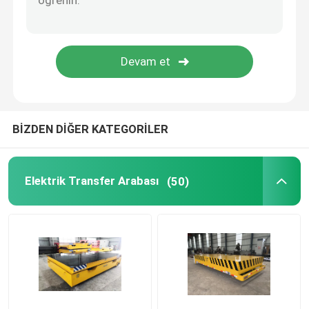
Pota Transfer Arabası
Pikap Transfer Arabası
Gezer ve Portal Vinç
BİZDEN DİĞER KATEGORİLER
Temiz oda vinci
Elektrik Transfer Arabası
(50)
Hafif Hizmet Vinci
Akıllı Vinç
Döküm Vinci