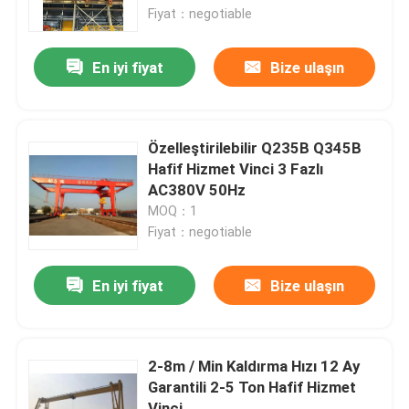
Fiyat：negotiable
Hakkımızda
En iyi fiyat
Bize ulaşın
Fabrika turu
Özelleştirilebilir Q235B Q345B
Kalite kontrol
Hafif Hizmet Vinci 3 Fazlı
AC380V 50Hz
MOQ：1
Bize Ulaşın
Fiyat：negotiable
Bir teklif isteği
En iyi fiyat
Bize ulaşın
Elektrik Transfer Arabası
2-8m / Min Kaldırma Hızı 12 Ay
Garantili 2-5 Ton Hafif Hizmet
AGV Transfer Arabası
Vinci