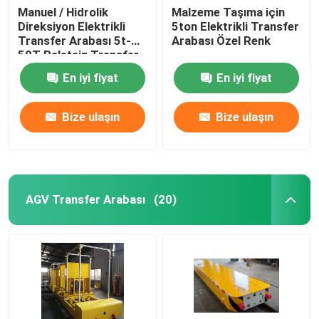
Manuel / Hidrolik
Malzeme Taşıma için
Direksiyon Elektrikli
5ton Elektrikli Transfer
Kapma vinci
Transfer Arabası 5t-
Arabası Özel Renk
50T Paletsiz Transfer
Arabası
Akıllı Şarj İstasyonu
En iyi fiyat
En iyi fiyat
Bize ulaşın
Bize ulaşın
AGV Transfer Arabası
(20)