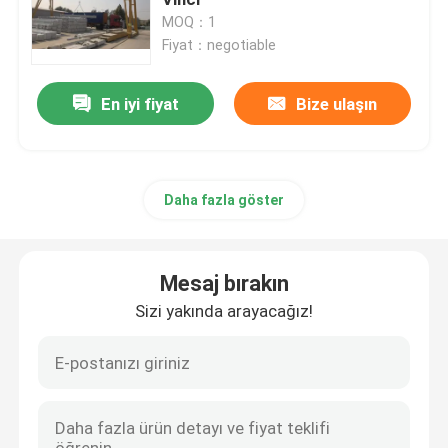
MOQ：1
Fiyat：negotiable
Raylı Transfer Arabası
En iyi fiyat
Bize ulaşın
Lastik Tekerlekli Portal Vinç
Kepçe kepçe
Daha fazla göster
Yat Kaldırma Vinci
Mesaj bırakın
Konteyner Vinç Dağıtıcı
Sizi yakında arayacağız!
Patlama Korumalı Vinç
Çelik Yapı Kanopisi