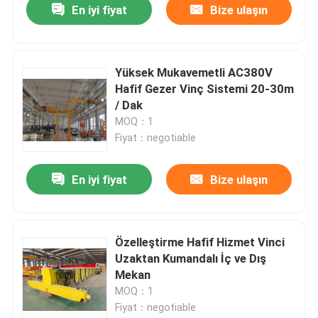
En iyi fiyat
Bize ulaşın
Yüksek Mukavemetli AC380V
Hafif Gezer Vinç Sistemi 20-30m
/ Dak
MOQ：1
Fiyat：negotiable
En iyi fiyat
Bize ulaşın
Özelleştirme Hafif Hizmet Vinci
Uzaktan Kumandalı İç ve Dış
Mekan
MOQ：1
Fiyat：negotiable