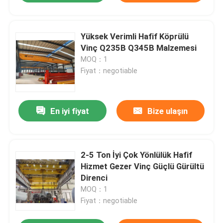
Yüksek Verimli Hafif Köprülü
Vinç Q235B Q345B Malzemesi
MOQ：1
Fiyat：negotiable
En iyi fiyat
Bize ulaşın
2-5 Ton İyi Çok Yönlülük Hafif
Hizmet Gezer Vinç Güçlü Gürültü
Direnci
MOQ：1
Fiyat：negotiable