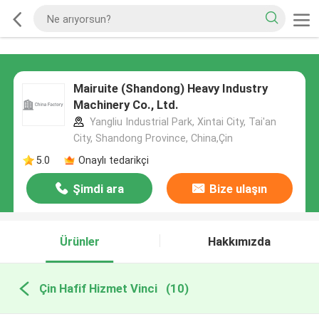
Mairuite (Shandong) Heavy Industry
Machinery Co., Ltd.
Yangliu Industrial Park, Xintai City, Tai'an
City, Shandong Province, China,Çin
5.0
Onaylı tedarikçi
Şimdi ara
Bize ulaşın
Ürünler
Hakkımızda
Çin Hafif Hizmet Vinci
(10)