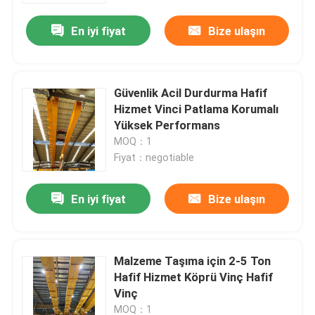
En iyi fiyat
Bize ulaşın
Güvenlik Acil Durdurma Hafif
Hizmet Vinci Patlama Korumalı
Yüksek Performans
MOQ：1
Fiyat：negotiable
En iyi fiyat
Bize ulaşın
Ev
Malzeme Taşıma için 2-5 Ton
Ürünler
Hafif Hizmet Köprü Vinç Hafif
Vinç
videolar
MOQ：1