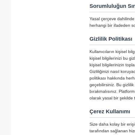
Sorumluluğun Sın
Yasal çerçeve dahilinde 
herhangi bir ifadeden so
Gizlilik Politikası
Kullanıcıların kişisel b
kişisel bilgilerinizi bu g
kişisel bilgilerinizin to
Gizliliğinizi nasıl koru
politikası hakkında herha
geçebilirsiniz. Bu gizlil
bırakmalısınız. Platform
olarak yasal bir şekild
Çerez Kullanımı
Size daha kolay bir erişi
tarafından sağlanan hizm