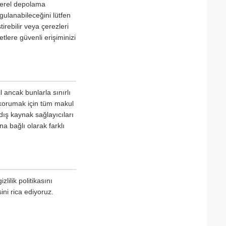
 yerel depolama
ygulanabileceğini lütfen
irebilir veya çerezleri
tlere güvenli erişiminizi
l ancak bunlarla sınırlı
 korumak için tüm makul
dış kaynak sağlayıcıları
na bağlı olarak farklı
lilik politikasını
ini rica ediyoruz.