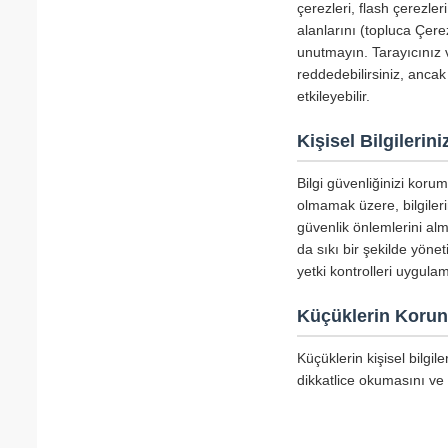
çerezleri, flash çerezle
alanlarını (topluca Çerez
unutmayın. Tarayıcınız v
reddedebilirsiniz, ancak
etkileyebilir.
Kişisel Bilgileri
Bilgi güvenliğinizi koru
olmamak üzere, bilgiler
güvenlik önlemlerini alm
da sıkı bir şekilde yöne
yetki kontrolleri uygula
Küçüklerin Koru
Küçüklerin kişisel bilgi
dikkatlice okumasını ve 