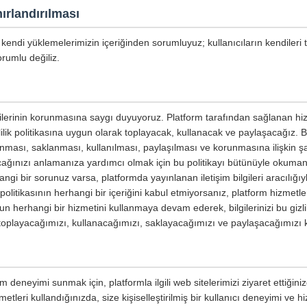
ırlandırılması
kendi yüklemelerimizin içeriğinden sorumluyuz; kullanıcıların kendileri 
rumlu değiliz.
ilgilerinin korunmasına saygı duyuyoruz. Platform tarafından sağlanan hiz
izlilik politikasına uygun olarak toplayacak, kullanacak ve paylaşacağız. Bu 
planması, saklanması, kullanılması, paylaşılması ve korunmasına ilişkin şar
yacağınızı anlamanıza yardımcı olmak için bu politikayı bütünüyle okumanızı
ngi bir sorunuz varsa, platformda yayınlanan iletişim bilgileri aracılığıyl
ik politikasının herhangi bir içeriğini kabul etmiyorsanız, platform hizmetl
un herhangi bir hizmetini kullanmaya devam ederek, bilgilerinizi bu gizli
e toplayacağımızı, kullanacağımızı, saklayacağımızı ve paylaşacağımızı 
m deneyimi sunmak için, platformla ilgili web sitelerimizi ziyaret ettiğin
etleri kullandığınızda, size kişiselleştirilmiş bir kullanıcı deneyimi ve 