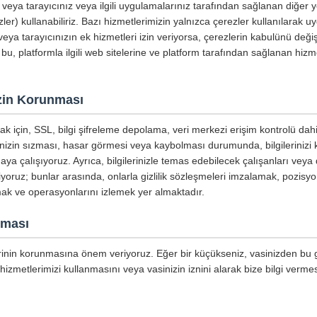
ri veya tarayıcınız veya ilgili uygulamalarınız tarafından sağlanan diğer
ler) kullanabiliriz. Bazı hizmetlerimizin yalnızca çerezler kullanılarak u
eya tarayıcınızın ek hizmetleri izin veriyorsa, çerezlerin kabulünü değişt
 bu, platformla ilgili web sitelerine ve platform tarafından sağlanan hizme
nizin Korunması
mak için, SSL, bilgi şifreleme depolama, veri merkezi erişim kontrolü dahi
inizin sızması, hasar görmesi veya kaybolması durumunda, bilgilerinizi
aya çalışıyoruz. Ayrıca, bilgilerinizle temas edebilecek çalışanları veya 
tiyoruz; bunlar arasında, onlarla gizlilik sözleşmeleri imzalamak, pozisyo
mak ve operasyonlarını izlemek yer almaktadır.
nması
lerinin korunmasına önem veriyoruz. Eğer bir küçükseniz, vasinizden bu giz
hizmetlerimizi kullanmasını veya vasinizin iznini alarak bize bilgi vermes