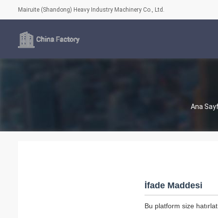
Mairuite (Shandong) Heavy Industry Machinery Co., Ltd.
Ana Say
İfade Maddesi
Bu platform size hatırla