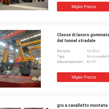
Miglior Prezzo
Classe di lavoro gommata 
del tunnel stradale
Portata:
18-35 m
Tipo:
Gru a cavallet
Classe lavoratrice:
A5-A7
Miglior Prezzo
gru a cavalletto montata