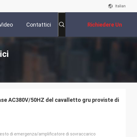
Italian
Video
Contattici
Richiedere Un
Preventivo
ici
 fase AC380V/50HZ del cavalletto gru proviste di
resto di emergenza/amplificatore di sovraccarico