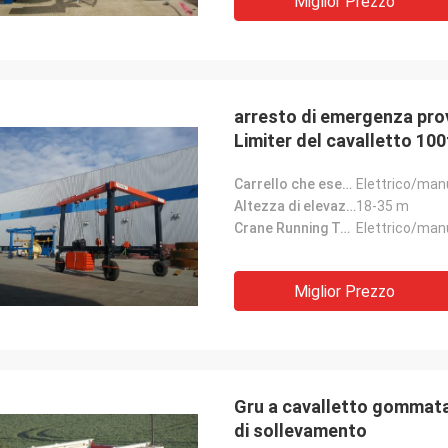
Miglior Prezzo
arresto di emergenza prov
Limiter del cavalletto 10
Carrello che esegue tipo:
Elettrico/man
Altezza di elevazione:
18-35 m
Crane Running Type:
Elettrico/man
Miglior Prezzo
Gru a cavalletto gommata
di sollevamento