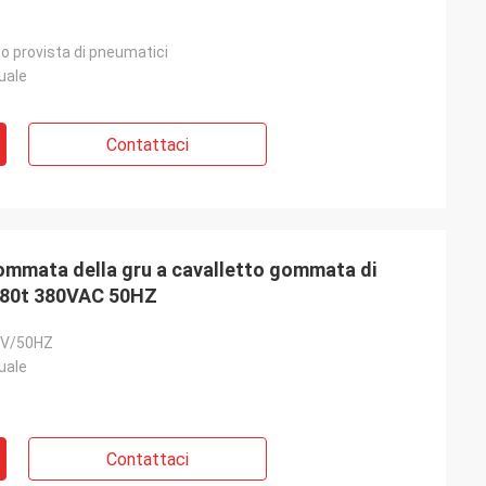
to provista di pneumatici
uale
Contattaci
gommata della gru a cavalletto gommata di
o 80t 380VAC 50HZ
0V/50HZ
uale
Contattaci