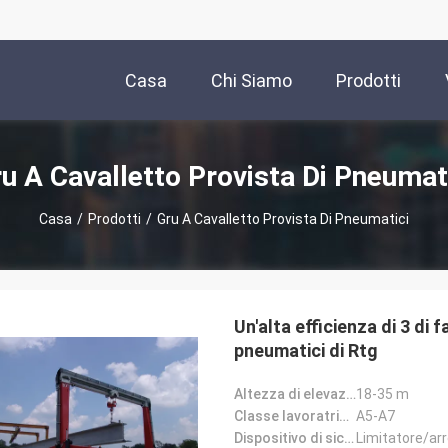
Casa
Chi Siamo
Prodotti
u A Cavalletto Provista Di Pneumat
Casa
/
Prodotti
/
Gru A Cavalletto Provista Di Pneumatici
Un'alta efficienza di 3 di
pneumatici di Rtg
Altezza di elevazione:
18-35 m
Classe lavoratrice:
A5-A7
Dispositivo di sicurezza:
Limitatore/ar