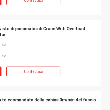
Contattaci
isto di pneumatici di Crane With Overload
0ton
uale
uale
Contattaci
 telecomandata della cabina 3m/min del fascio