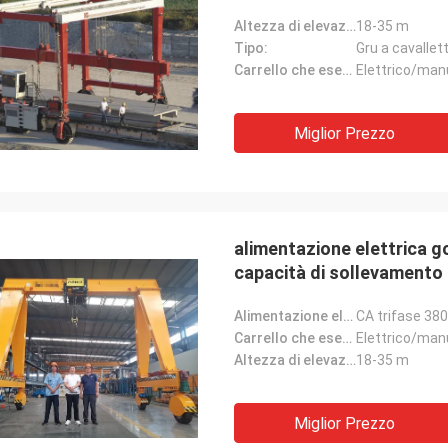
Altezza di elevazione:
18-35 m
Tipo:
Gru a cavallet
Carrello che esegue tipo:
Elettrico/man
Miglior Prezzo
alimentazione elettrica 
capacità di sollevament
Alimentazione elettrica:
CA trifase 38
Carrello che esegue tipo:
Elettrico/man
Altezza di elevazione:
18-35 m
Miglior Prezzo