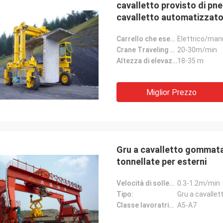
cavalletto provisto di pn
cavalletto automatizzato
Carrello che esegue tipo:
Elettrico/man
Crane Traveling Speed:
20-30m/min
Altezza di elevazione:
18-35 m
Miglior Prezzo
Gru a cavalletto gommata 
tonnellate per esterni
Velocità di sollevamento:
0.3-1.2m/min
Tipo:
Gru a cavallet
Classe lavoratrice:
A5-A7