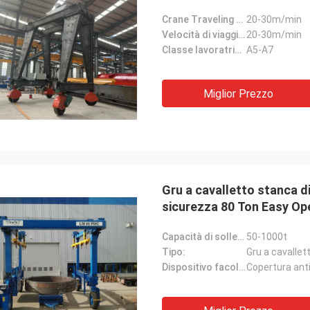
Crane Traveling Speed:
20-30m/min
Velocità di viaggio del carrello:
20-30m/min
Classe lavoratrice:
A5-A7
Miglior Prezzo
Gru a cavalletto stanca d
sicurezza 80 Ton Easy Op
Capacità di sollevamento:
50-1000t
Tipo:
Gru a cavallet
Dispositivo facoltativo:
Copertura anti