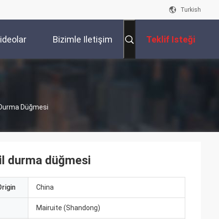
Turkish
ideolar
Bizimle Iletişim
Teklif Isteği
Kur
il Durma Düğmesi
acil durma düğmesi
rigin
China
ı
Mairuite (Shandong)