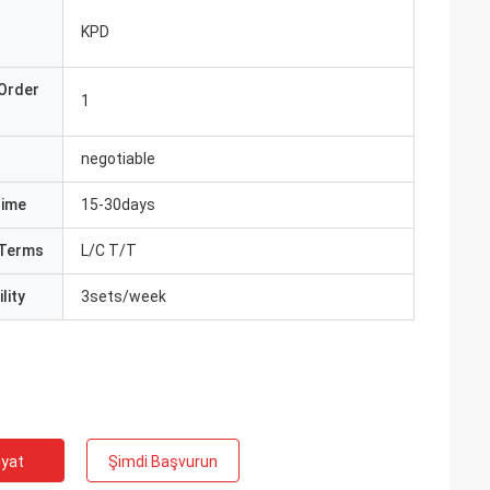
KPD
Order
1
negotiable
Time
15-30days
Terms
L/C T/T
lity
3sets/week
iyat
Şimdi Başvurun