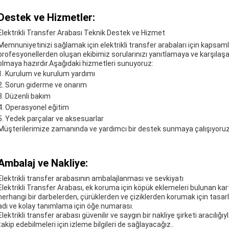
Destek ve Hizmetler:
Elektrikli Transfer Arabası Teknik Destek ve Hizmet
Memnuniyetinizi sağlamak için elektrikli transfer arabaları için kapsaml
profesyonellerden oluşan ekibimiz sorularınızı yanıtlamaya ve karşılaş
olmaya hazırdır.Aşağıdaki hizmetleri sunuyoruz:
Kurulum ve kurulum yardımı
Sorun giderme ve onarım
Düzenli bakım
Operasyonel eğitim
Yedek parçalar ve aksesuarlar
Müşterilerimize zamanında ve yardımcı bir destek sunmaya çalışıyoruz
Ambalaj ve Nakliye:
Elektrikli transfer arabasının ambalajlanması ve sevkiyatı
Elektrikli Transfer Arabası, ek koruma için köpük eklemeleri bulunan kart
herhangi bir darbelerden, çürüklerden ve çiziklerden korumak için tasarl
adı ve kolay tanımlama için öğe numarası.
Elektrikli transfer arabası güvenilir ve saygın bir nakliye şirketi aracılığı
takip edebilmeleri için izleme bilgileri de sağlayacağız..