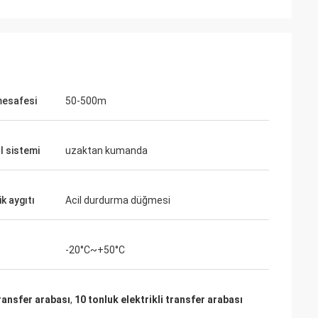
esafesi
50-500m
l sistemi
uzaktan kumanda
k aygıtı
Acil durdurma düğmesi
-20°C~+50°C
transfer arabası
,
10 tonluk elektrikli transfer arabası