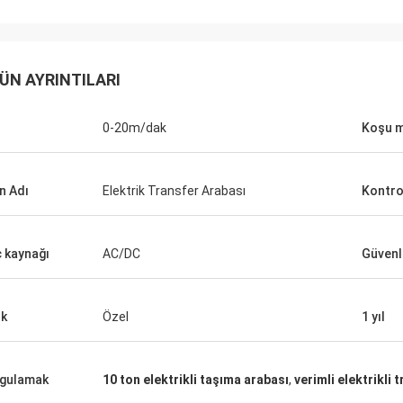
ÜN AYRINTILARI
0-20m/dak
Koşu m
n Adı
Elektrik Transfer Arabası
Kontro
 kaynağı
AC/DC
Güvenli
k
Özel
1 yıl
gulamak
10 ton elektrikli taşıma arabası
,
verimli elektrikli 