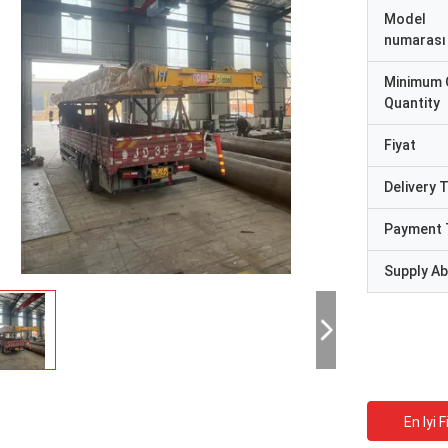
Model
numarası
Minimum 
Quantity
Fiyat
Delivery 
Payment 
Supply Abi
En Iyi F