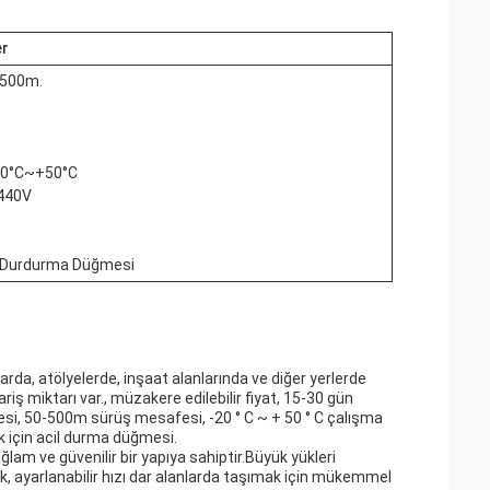
er
-500m.
-20°C~+50°C
/440V
il Durdurma Düğmesi
arda, atölyelerde, inşaat alanlarında ve diğer yerlerde
ş miktarı var., müzakere edilebilir fiyat, 15-30 gün
itesi, 50-500m sürüş mesafesi, -20 ° C ~ + 50 ° C çalışma
k için acil durma düğmesi.
ğlam ve güvenilir bir yapıya sahiptir.Büyük yükleri
ak, ayarlanabilir hızı dar alanlarda taşımak için mükemmel