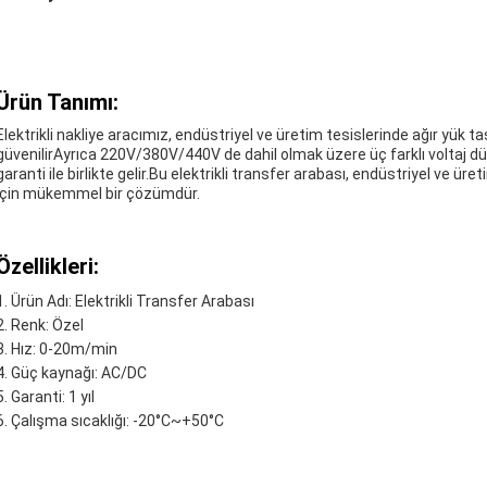
Ürün Tanımı:
Elektrikli nakliye aracımız, endüstriyel ve üretim tesislerinde ağır yük
güvenilirAyrıca 220V/380V/440V de dahil olmak üzere üç farklı voltaj dü
garanti ile birlikte gelir.Bu elektrikli transfer arabası, endüstriyel ve ür
için mükemmel bir çözümdür.
Özellikleri:
Ürün Adı: Elektrikli Transfer Arabası
Renk: Özel
Hız: 0-20m/min
Güç kaynağı: AC/DC
Garanti: 1 yıl
Çalışma sıcaklığı: -20°C~+50°C