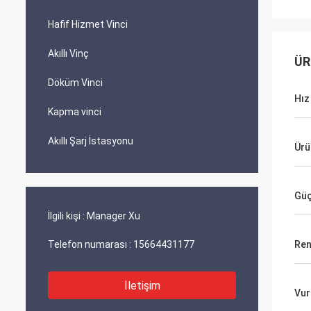
Hafif Hizmet Vinci
Akıllı Vinç
ÜR
Döküm Vinci
Hız
Kapma vinci
Akıllı Şarj İstasyonu
Ürü
Güç
İlgili kişi :
Manager Xu
Telefon numarası :
15664431177
Ren
İletişim
Vur