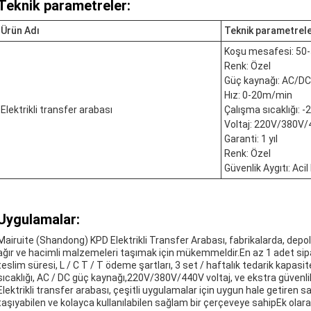
Teknik parametreler:
Ürün Adı
Teknik parametrel
Koşu mesafesi: 50
Renk: Özel
Güç kaynağı: AC/DC
Hız: 0-20m/min
Elektrikli transfer arabası
Çalışma sıcaklığı: 
Voltaj: 220V/380V
Garanti: 1 yıl
Renk: Özel
Güvenlik Aygıtı: Ac
Uygulamalar:
Mairuite (Shandong) KPD Elektrikli Transfer Arabası, fabrikalarda, depol
ağır ve hacimli malzemeleri taşımak için mükemmeldir.En az 1 adet sipari
teslim süresi, L / C T / T ödeme şartları, 3 set / haftalık tedarik kapas
sıcaklığı, AC / DC güç kaynağı,220V/380V/440V voltaj, ve ekstra güvenli
Elektrikli transfer arabası, çeşitli uygulamalar için uygun hale getiren sa
taşıyabilen ve kolayca kullanılabilen sağlam bir çerçeveye sahipEk olar