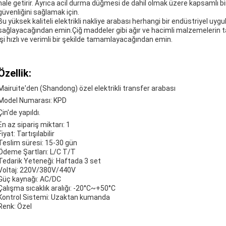
hale getirir. Ayrıca acil durma düğmesi de dahil olmak üzere kapsamlı bir
güvenliğini sağlamak için.
Bu yüksek kaliteli elektrikli nakliye arabası herhangi bir endüstriyel u
sağlayacağından emin.Çiğ maddeler gibi ağır ve hacimli malzemelerin taşın
işi hızlı ve verimli bir şekilde tamamlayacağından emin.
Özellik:
Mairuite'den (Shandong) özel elektrikli transfer arabası
Model Numarası: KPD
Çin'de yapıldı.
En az sipariş miktarı: 1
Fiyat: Tartışılabilir
Teslim süresi: 15-30 gün
Ödeme Şartları: L/C T/T
Tedarik Yeteneği: Haftada 3 set
Voltaj: 220V/380V/440V
Güç kaynağı: AC/DC
Çalışma sıcaklık aralığı: -20°C~+50°C
Kontrol Sistemi: Uzaktan kumanda
Renk: Özel