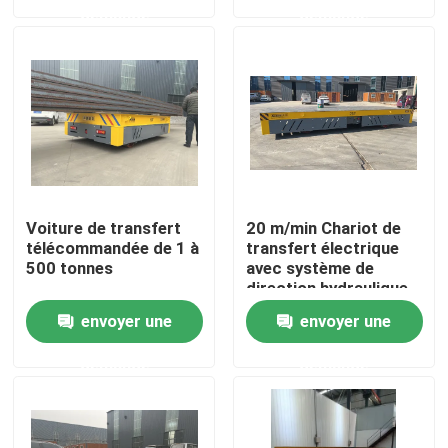
demande
demande
Au sujet de nous
Visite d'usine
Contrôle de qualité
Voiture de transfert
20 m/min Chariot de
Contactez-nous
télécommandée de 1 à
transfert électrique
500 tonnes
avec système de
direction hydraulique
Demandez une citation
envoyer une
envoyer une
demande
demande
chariot électrique de transfert
Chariot de transfert d'AGV