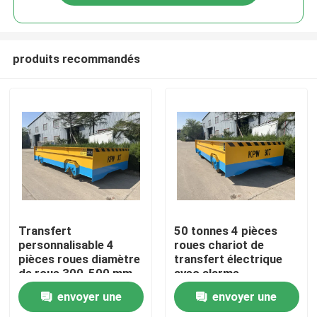
produits recommandés
Maison
Transfert
50 tonnes 4 pièces
personnalisable 4
roues chariot de
pièces roues diamètre
transfert électrique
Produits
de roue 300-500 mm
avec alarme
d'avertissement et
envoyer une
envoyer une
arrêt final
Vidéos