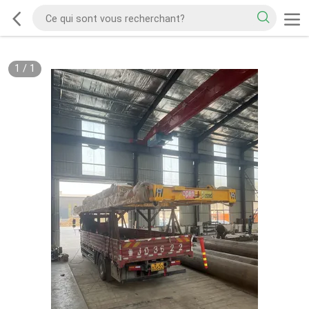
1
/
1