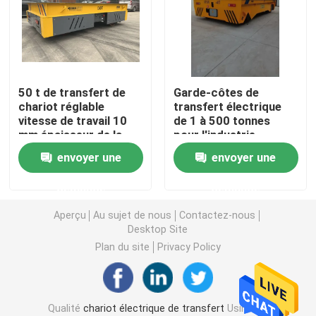
Chariot de transfert de rail
Grue de portique sur pneus
50 t de transfert de
Garde-côtes de
chariot réglable
transfert électrique
vitesse de travail 10
de 1 à 500 tonnes
Seau de grippage
mm épaisseur de la
pour l'industrie
plaque
envoyer une
envoyer une
Grue de levage de yacht
demande
demande
Conteneur Crane Spreader
Aperçu
Au sujet de nous
Contactez-nous
Desktop Site
Plan du site
Privacy Policy
Grue anti-déflagrante
Auvent de structure en acier
Qualité
chariot électrique de transfert
Usine De