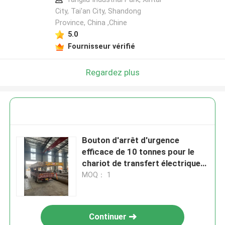
City, Tai'an City, Shandong
Province, China ,Chine
5.0
Fournisseur vérifié
Regardez plus
Bouton d'arrêt d'urgence
efficace de 10 tonnes pour le
chariot de transfert électrique
garantissant la sécurité
MOQ： 1
Continuer