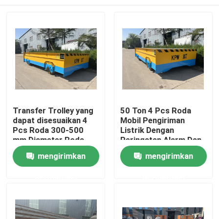
Transfer Trolley yang
50 Ton 4 Pcs Roda
dapat disesuaikan 4
Mobil Pengiriman
Pcs Roda 300-500
Listrik Dengan
mm Diameter Roda
Peringatan Alarm Dan
End Stop
Rumah
mengirimkan
mengirimkan
permintaan
permintaan
Produk
Video