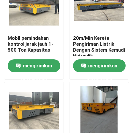
Tentang kami
Tur Pabrik
Mobil pemindahan
20m/Min Kereta
kontrol jarak jauh 1-
Pengiriman Listrik
500 Ton Kapasitas
Dengan Sistem Kemudi
Kontrol kualitas
Hidraulik
mengirimkan
mengirimkan
Hubungi kami
permintaan
permintaan
Permintaan Penawaran
Gerobak Transfer Listrik
Keranjang Transfer AGV