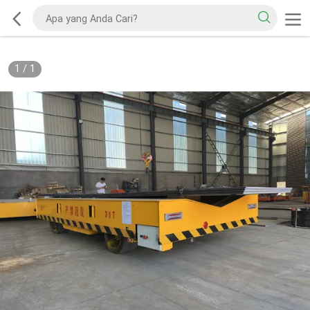
1
/
1