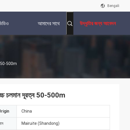
Bengali
ভিডিও
আমাদের সাথে
উদ্ধৃতির জন্য আবেদন
যোগাযোগ করুন
ূরত্ব 50-500m
েম উচ্চ চলমান দূরত্ব 50-500m
rigin
China
নাম
Mairuite (Shandong)