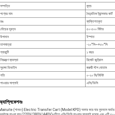
সম্পত্তি
মূল্য
পণ্যের নাম
বৈদ্যুতিক ট্রান্সফার কার্ট
রঙ
ব্যক্তিগতকৃত
দৌড়ের দূরত্ব
৫০-৫০০ মিটার
উপাদান
ইস্পাত
তাপমাত্রা
-২০°সি~+৫০°সি
গ্যারান্টি
১ বছর
নিয়ন্ত্রণ ব্যবস্থা
রিমোট কন্ট্রোল
সুরক্ষা ডিভাইস
জরুরী স্টপ বোতাম
গতি
০-২০ মি/মিনিট
পাওয়ার সাপ্লাই
এসি/ডিসি
অ্যাপ্লিকেশনঃ
Mairuite (শানডং) Electric Transfer Cart (Model KPD) অফার করে যার ন্যূনতম অর্ডার পরিমাণ 
ভোল্টেজে পাওয়া যায় (220V/380V/440V)এটিতে এসি/ডিসি পাওয়ার সাপ্লাই রয়েছে এবং এটি ৫০-৫০০ ম