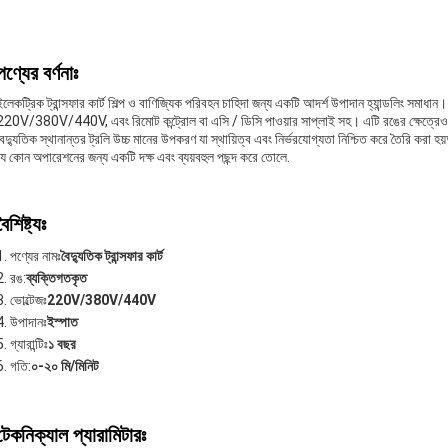
পণ্যের বর্ণনাঃ
ইলেকট্রিক ট্রান্সফার কার্ট শিল্প ও বাণিজ্যিক পরিবহন চাহিদা জন্য একটি আদর্শ উপাদান হ্যান্ডলিং সমাধান।
220V/380V/440V, এবং রিমোট কন্ট্রোল বা এসি / ডিসি পাওয়ার সাপ্লাই সহ। এটি রঙের ক্ষেত্রেও 
বৈদ্যুতিক স্থানান্তর ট্রলি উচ্চ মানের উপকরণ যা স্থায়িত্ব এবং নির্ভরযোগ্যতা নিশ্চিত করে তৈরি করা হ
যে কোন অপারেশনের জন্য একটি দক্ষ এবং ব্যয়বহুল পছন্দ করে তোলে.
বৈশিষ্ট্যঃ
পণ্যের নামঃ
বৈদ্যুতিক ট্রান্সফার কার্ট
রঙ:
ব্যক্তিগতকৃত
ভোল্টেজঃ
220V/380V/440V
উপাদানঃ
ইস্পাত
গ্যারান্টিঃ
১ বছর
গতি:
০-২০ মি/মিনিট
টেকনিক্যাল প্যারামিটারঃ