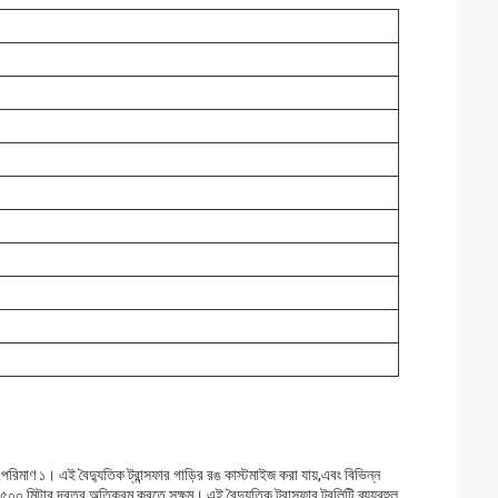
১। এই বৈদ্যুতিক ট্রান্সফার গাড়ির রঙ কাস্টমাইজ করা যায়,এবং বিভিন্ন
িটার দূরত্ব অতিক্রম করতে সক্ষম। এই বৈদ্যুতিক ট্রান্সফার ট্রলিটি ব্যয়বহুল