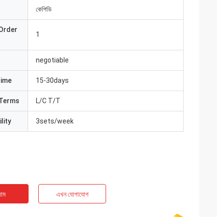
কেপিডি
Order
1
negotiable
Time
15-30days
Terms
L/C T/T
lity
3sets/week
াম
এখন যোগাযোগ