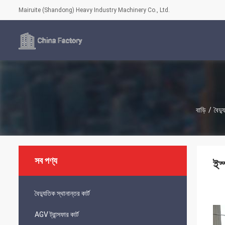
Mairuite (Shandong) Heavy Industry Machinery Co., Ltd.
বাড়ি
/
বৈদ্য
সব পণ্য
ইস
বৈদ্যুতিক স্থানান্তর কার্ট
AGV ট্রান্সফার কার্ট