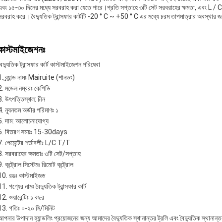
এবং ১৫-৩০ দিনের মধ্যে সরবরাহ করা যেতে পারে।প্রতি সপ্তাহে ৩টি সেট সরবরাহের ক্ষমতা, এবং L / C T
সরবরাহ করে। বৈদ্যুতিক ট্রান্সফার কার্টটি -20 ° C ~ +50 ° C এর মধ্যে চরম তাপমাত্রার অবস্থার জ
কাস্টমাইজেশনঃ
বৈদ্যুতিক ট্রান্সফার কার্ট কাস্টমাইজেশন পরিষেবা
ব্র্যান্ড নামঃ Mairuite (শানডং)
মডেল নম্বরঃ কেপিডি
উৎপত্তিস্থল: চীন
ন্যূনতম অর্ডার পরিমাণঃ ১
দাম: আলোচনাযোগ্য
বিতরণ সময়ঃ 15-30days
পেমেন্টের শর্তাবলীঃ L/C T/T
সরবরাহের ক্ষমতাঃ ৩টি সেট/সপ্তাহ
কন্ট্রোল সিস্টেমঃ রিমোট কন্ট্রোল
রঙঃ কাস্টমাইজড
পণ্যের নামঃ বৈদ্যুতিক ট্রান্সফার কার্ট
ওয়ারেন্টিঃ ১ বছর
গতিঃ ০-২০ মি/মিনিট
আপনার উপাদান হ্যান্ডলিং প্রয়োজনের জন্য আমাদের বৈদ্যুতিক স্থানান্তর ট্রলি এবং বৈদ্যুতিক স্থানান্ত