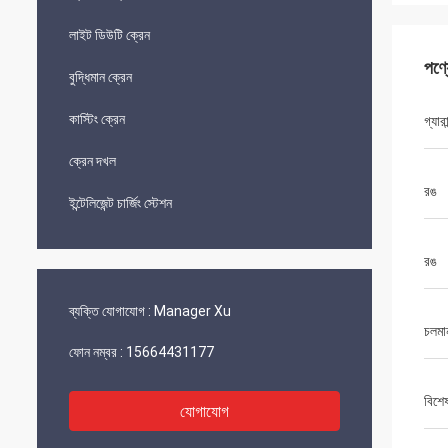
লাইট ডিউটি ​​ক্রেন
পণ্
বুদ্ধিমান ক্রেন
কাস্টিং ক্রেন
গ্যারান
ক্রেন দখল
রঙ
ইন্টেলিজেন্ট চার্জিং স্টেশন
রঙ
ব্যক্তি যোগাযোগ :
Manager Xu
চলমান
ফোন নম্বর :
15664431177
বিশে
যোগাযোগ