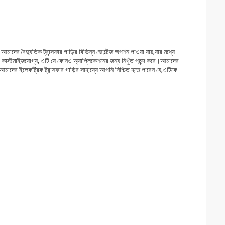
 আমাদের বৈদ্যুতিক ট্রান্সফার গাড়ির বিভিন্ন ভোল্টেজ অপশন পাওয়া যায়,যার মধ্যে
কাস্টমাইজযোগ্য, এটি যে কোনও অ্যাপ্লিকেশনের জন্য নিখুঁত পছন্দ করে।আমাদের
য়আমাদের ইলেকট্রিক ট্রান্সফার গাড়ির সাহায্যে আপনি নিশ্চিত হতে পারেন যে,এটিকে