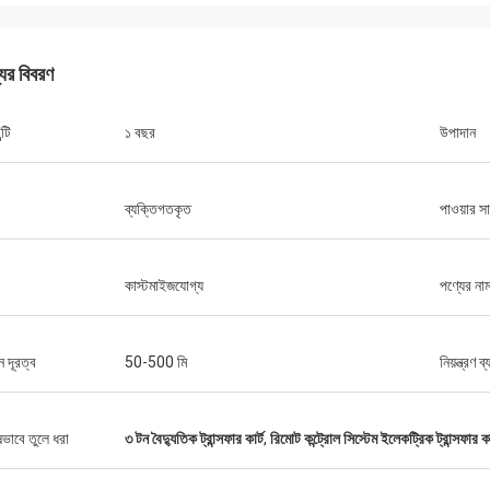
যের বিবরণ
্টি
১ বছর
উপাদান
ব্যক্তিগতকৃত
পাওয়ার স
কাস্টমাইজযোগ্য
পণ্যের না
 দূরত্ব
50-500 মি
নিয়ন্ত্রণ ব
ষভাবে তুলে ধরা
৩ টন বৈদ্যুতিক ট্রান্সফার কার্ট
,
রিমোট কন্ট্রোল সিস্টেম ইলেকট্রিক ট্রান্সফার কা