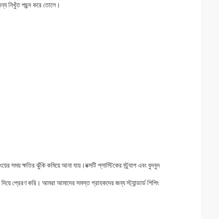
ন জন্য নিখুঁত পছন্দ করে তোলে।
ের সময় ক্ষতির ঝুঁকি কমিয়ে আনা যায়।বক্সটি প্লাস্টিকের স্ট্র্যাপ এবং বুদবুদ
া দিয়ে প্রেরণ করি। আমরা আমাদের সমস্ত গ্রাহকদের জন্য স্ট্যান্ডার্ড শিপিং