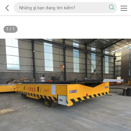
1
/
1