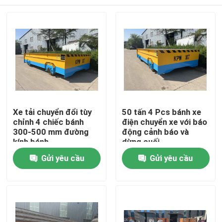
Xe tải chuyển đổi tùy
50 tấn 4 Pcs bánh xe
chỉnh 4 chiếc bánh
điện chuyển xe với báo
300-500 mm đường
động cảnh báo và
kính bánh
dừng cuối
Trang chủ
Gửi yêu cầu
Gửi yêu cầu
Các sản phẩm
Video