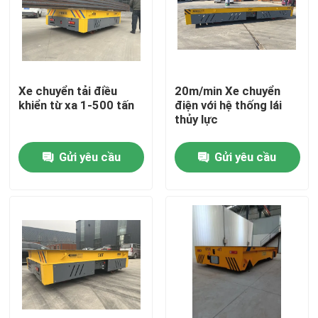
Về chúng tôi
Tham quan nhà máy
Xe chuyển tải điều
20m/min Xe chuyển
khiển từ xa 1-500 tấn
điện với hệ thống lái
thủy lực
Kiểm soát chất lượng
Gửi yêu cầu
Gửi yêu cầu
Liên hệ chúng tôi
Yêu cầu báo giá
xe chuyển điện
Giỏ chuyển hàng AGV