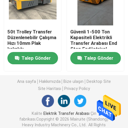
Raylı Transfer Arabası
50t Trolley Transfer
Güvenli 1-500 Ton
Lastik Tekerlekli Portal Vinç
Düzenlenebilir Çalışma
Kapasiteli Elektrikli
Hızı 10mm Plak
Transfer Arabası End
kalınlığı
Stop Endüstriyel
Kepçe kepçe
Talep Gönder
Talep Gönder
Yat Kaldırma Vinci
Ana sayfa
Hakkımızda
Bize ulaşın
Desktop Site
Konteyner Vinç Dağıtıcı
Site Haritası
Privacy Policy
Patlama Korumalı Vinç
Kalite
Elektrik Transfer Arabası
Çin
fabrikası.Copyright © 2026 Mairuite (Shandong)
Çelik Yapı Kanopisi
Heavy Industry Machinery Co., Ltd.. All Rights