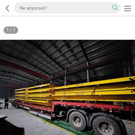
1
/
1