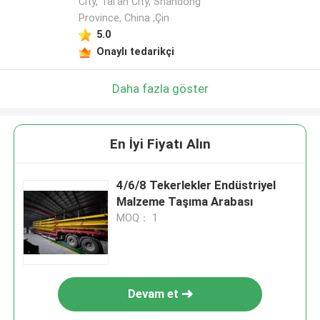
City, Tai'an City, Shandong
Province, China ,Çin
5.0
Onaylı tedarikçi
Daha fazla göster
En İyi Fiyatı Alın
4/6/8 Tekerlekler Endüstriyel
Malzeme Taşıma Arabası
MOQ： 1
Devam et