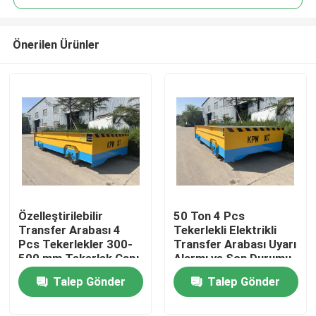
Önerilen Ürünler
Özelleştirilebilir
50 Ton 4 Pcs
Ev
Transfer Arabası 4
Tekerlekli Elektrikli
Pcs Tekerlekler 300-
Transfer Arabası Uyarı
500 mm Tekerlek Çapı
Alarmı ve Son Durumu
Ürünler
Talep Gönder
Talep Gönder
videolar