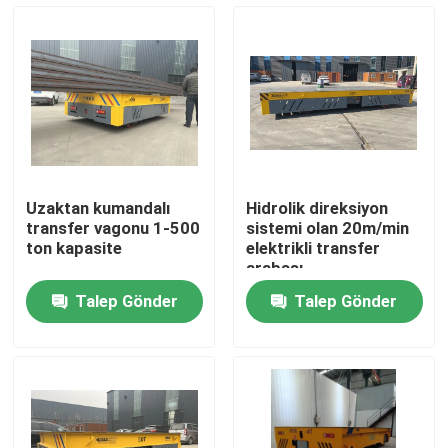
Hakkımızda
Fabrika turu
Kalite kontrol
Uzaktan kumandalı
Hidrolik direksiyon
transfer vagonu 1-500
sistemi olan 20m/min
Bize Ulaşın
ton kapasite
elektrikli transfer
arabası
Talep Gönder
Talep Gönder
Bir teklif isteği
Elektrik Transfer Arabası
AGV Transfer Arabası