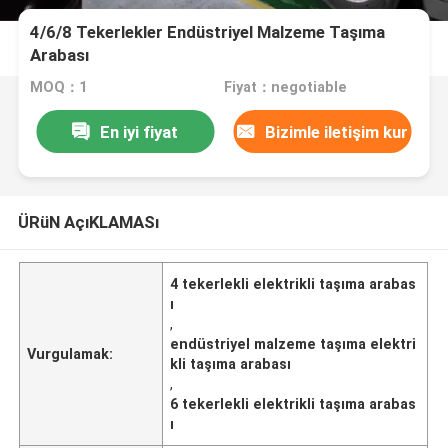
4/6/8 Tekerlekler Endüstriyel Malzeme Taşıma
Arabası
MOQ：1
Fiyat：negotiable
En iyi fiyat
Bizimle iletişim kur
ÜRüN AçıKLAMASı
4 tekerlekli elektrikli taşıma arabas
ı
,
endüstriyel malzeme taşıma elektri
Vurgulamak:
kli taşıma arabası
,
6 tekerlekli elektrikli taşıma arabas
ı