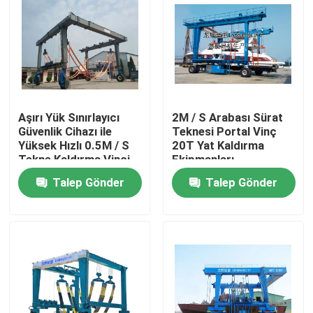
Hakkımızda
Fabrika turu
Aşırı Yük Sınırlayıcı
2M / S Arabası Sürat
Kalite kontrol
Güvenlik Cihazı ile
Teknesi Portal Vinç
Yüksek Hızlı 0.5M / S
20T Yat Kaldırma
Tekne Kaldırma Vinci
Ekipmanları
Bize Ulaşın
Talep Gönder
Talep Gönder
Bir teklif isteği
Elektrik Transfer Arabası
AGV Transfer Arabası