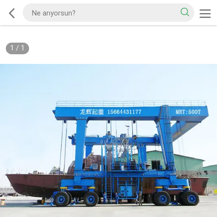
1
/
1