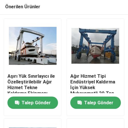
Önerilen Ürünler
Aşırı Yük Sınırlayıcı ile
Ağır Hizmet Tipi
Özelleştirilebilir Ağır
Endüstriyel Kaldırma
Hizmet Tekne
İçin Yüksek
Ev
Kaldırma Ekipmanı
Mukavemetli 20 Ton
Yat Kaldırma Vinci
Talep Gönder
Talep Gönder
Ürünler
videolar