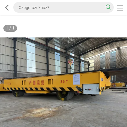
1
/
1