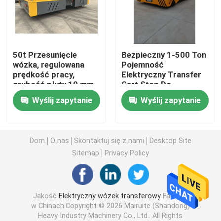
Wózek do transportu kolejowego
50t Przesunięcie
Bezpieczny 1-500 Ton
Suwnica bramowa z oponami gumowymi
wózka, regulowana
Pojemność
prędkość pracy,
Elektryczny Transfer
grubość płyty 10 mm
Cart Stop Do
Chwyć wiadro
Przemysłu
Wyślij zapytanie
Wyślij zapytanie
Żuraw do podnoszenia jachtów
Dom
O nas
Skontaktuj się z nami
Desktop Site
Rozrzutnik dźwigów kontenerowych
Sitemap
Privacy Policy
Dźwig przeciwwybuchowy
Jakość
Elektryczny wózek transferowy
Fabryka
w Chinach.Copyright © 2026 Mairuite (Shandong)
Baldachim konstrukcji stalowej
Heavy Industry Machinery Co., Ltd.. All Rights