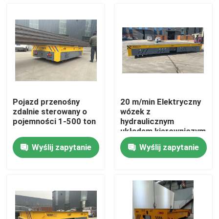
O nas
Wycieczka po fabryce
Kontrola jakości
Pojazd przenośny
20 m/min Elektryczny
zdalnie sterowany o
wózek z
Skontaktuj się z nami
pojemności 1-500 ton
hydraulicznym
układem kierowniczym
Wyślij zapytanie
Wyślij zapytanie
Poprosić o wycenę
Elektryczny wózek transferowy
Wózek transportowy AGV