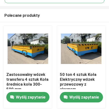
Polecane produkty
Zastosowalny wózek
50 ton 4 sztuk Koła
Dom
transferu 4 sztuk Koła
Elektryczny wózek
średnica koła 300-
przewozowy z
500 mm
alarmem
Produkty
ostrzegawczym i
Wyślij zapytanie
Wyślij zapytanie
końcowym
zatrzymaniem
Filmy