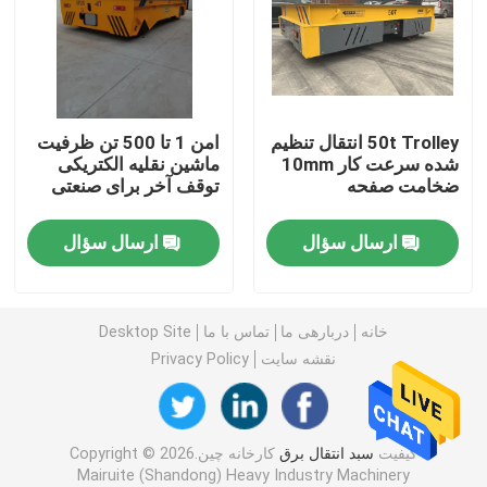
سبد حمل و نقل ریلی
جرثقیل دروازه ای تایر لاستیکی
50t Trolley انتقال تنظیم
امن 1 تا 500 تن ظرفیت
شده سرعت کار 10mm
ماشین نقلیه الکتریکی
ضخامت صفحه
توقف آخر برای صنعتی
سطل بگیر
ارسال سؤال
ارسال سؤال
جرثقیل بالابر قایق بادبانی
پخش کننده جرثقیل کانتینری
خانه
دربارهی ما
تماس با ما
Desktop Site
نقشه سایت
Privacy Policy
جرثقیل ضد انفجار
کیفیت
سبد انتقال برق
کارخانه چین.Copyright © 2026
سایبان سازه فولادی
Mairuite (Shandong) Heavy Industry Machinery