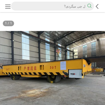
1
/
1