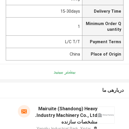
15-30days
Delivery Time
Minimum Order Q
1
uantity
L/C T/T
Payment Terms
China
Place of Origin
بیشتر ببینید
دربارهی ما
Mairuite (Shandong) Heavy
Industry Machinery Co., Ltd.
مشخصات سازنده
Yangliu Industrial Park, Xintai