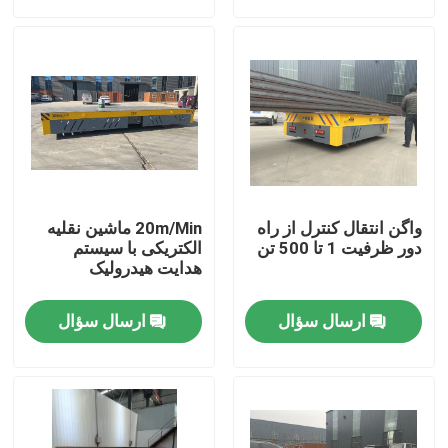
درباره ما
تور کارخانه
کنترل کیفیت
واگن انتقال کنترل از راه
20m/Min ماشین نقلیه
با ما تماس بگیرید
دور ظرفیت 1 تا 500 تن
الکتریکی با سیستم
هدایت هیدرولیک
درخواست نقل قول
ارسال سؤال
ارسال سؤال
سبد انتقال برق
سبد انتقال AGV