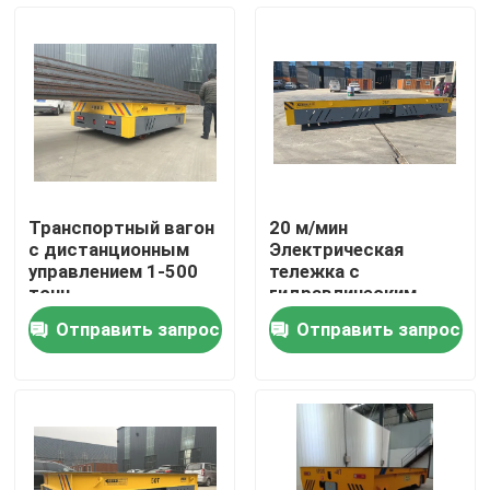
О нас
Путешествие фабрики
Проверка качества
Транспортный вагон
20 м/мин
с дистанционным
Электрическая
Свяжитесь мы
управлением 1-500
тележка с
тонн
гидравлическим
управлением
Отправить запрос
Отправить запрос
Спросите цитату
электрическая тележка передачи
Тележка переноса AGV