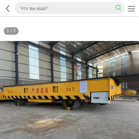
1
/
1