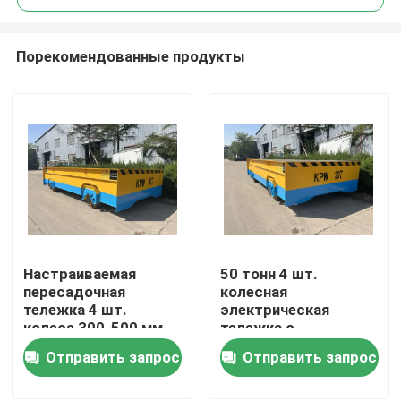
Порекомендованные продукты
Настраиваемая
50 тонн 4 шт.
Дом
пересадочная
колесная
тележка 4 шт.
электрическая
колеса 300-500 мм
тележка с
Продукты
Диаметр колеса
предупреждающей
Отправить запрос
Отправить запрос
сигнализацией и
остановкой
Видео