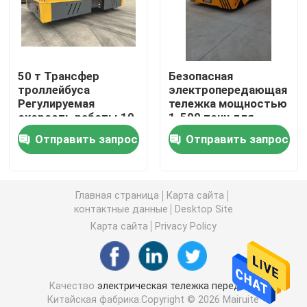
Тележка переноса рельса
50 т Трансфер
Безопасная
Резиновый Tyred кран на козлах
троллейбуса
электропередающая
Регулируемая
тележка мощностью
скорость работы 10
1-500 тонн для
Грейферный ковш
мм толщина
промышленного
Отправить запрос
Отправить запрос
пластины
использования
Кран с поднимающейся укосиной яхты
Главная страница
Карта сайта
Распространитель крана контейнера
контактные данные
Desktop Site
Карта сайта
Privacy Policy
Взрывозащищенный кран
Качество
электрическая тележка передачи
Сень стальной структуры
Китайская фабрика.Copyright © 2026 Mairuite