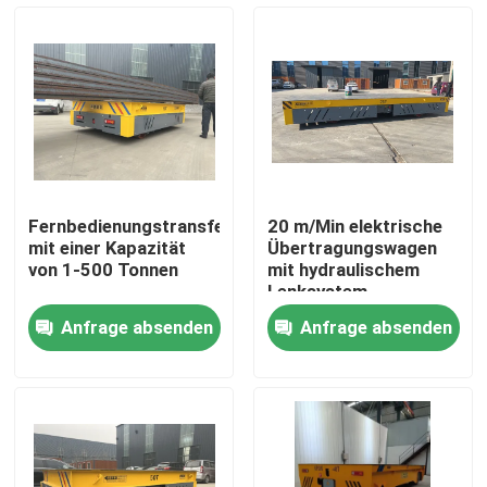
Über uns
Fabrik-Ausflug
Qualitätskontrolle
Fernbedienungstransferwagen
20 m/Min elektrische
mit einer Kapazität
Übertragungswagen
Treten Sie mit uns in Verbindung
von 1-500 Tonnen
mit hydraulischem
Lenksystem
Anfrage absenden
Anfrage absenden
Fordern Sie ein Zitat
elektrischer Übergangswagen
Agv-Übergangswagen