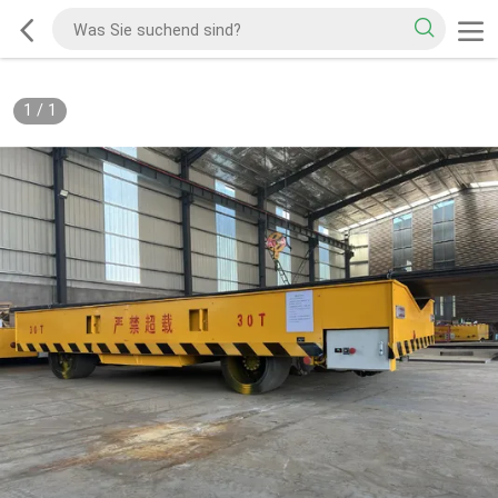
1
/
1