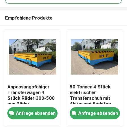
Empfohlene Produkte
Anpassungsfähiger
50 Tonnen 4 Stück
Haus
Transferwagen 4
elektrischer
Stück Räder 300-500
Transferschuh mit
mm Räder
Alarm und Endstop
Produkte
Durchmesser
Anfrage absenden
Anfrage absenden
Videos