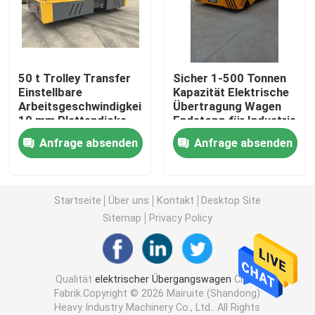
Schienen-Übergangswagen
50 t Trolley Transfer
Sicher 1-500 Tonnen
Ermüdeter Gummiportalkran
Einstellbare
Kapazität Elektrische
Arbeitsgeschwindigkeit
Übertragung Wagen
10 mm Plattendicke
Endstopp für Industrie
Greifer
Anfrage absenden
Anfrage absenden
Yacht-anhebender Kran
Startseite
Über uns
Kontakt
Desktop Site
Behälter Crane Spreader
Sitemap
Privacy Policy
Explosionssicherer Kran
Qualität
elektrischer Übergangswagen
China
Fabrik.Copyright © 2026 Mairuite (Shandong)
Stahlkonstruktions-Überdachung
Heavy Industry Machinery Co., Ltd.. All Rights