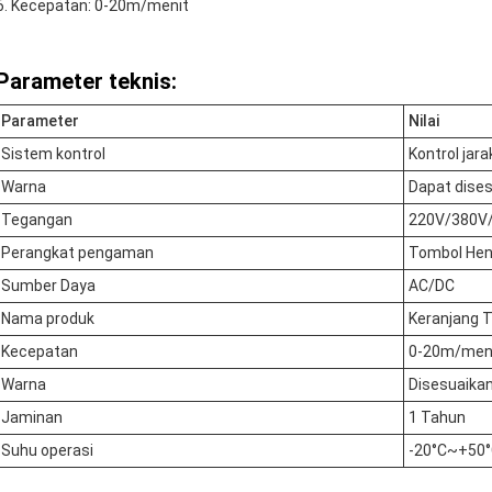
Kecepatan: 0-20m/menit
Parameter teknis:
Parameter
Nilai
Sistem kontrol
Kontrol jara
Warna
Dapat dise
Tegangan
220V/380V
Perangkat pengaman
Tombol Hen
Sumber Daya
AC/DC
Nama produk
Keranjang T
Kecepatan
0-20m/men
Warna
Disesuaika
Jaminan
1 Tahun
Suhu operasi
-20°C~+50