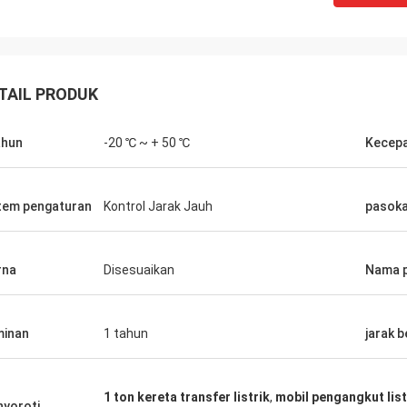
TAIL PRODUK
ahun
-20 ℃ ~ + 50 ℃
Kecep
tem pengaturan
Kontrol Jarak Jauh
pasokan
rna
Disesuaikan
Nama 
inan
1 tahun
jarak b
1 ton kereta transfer listrik
,
mobil pengangkut list
yoroti