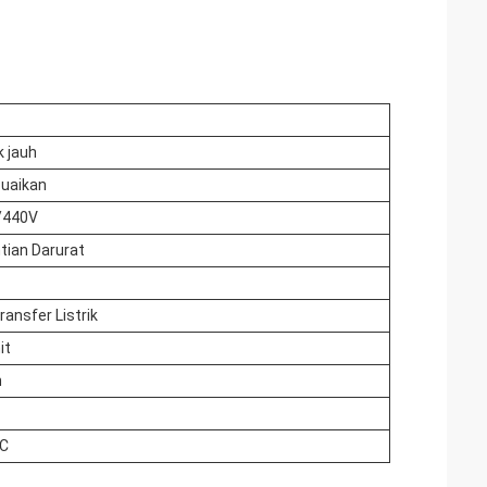
k jauh
suaikan
/440V
tian Darurat
ransfer Listrik
it
n
°C