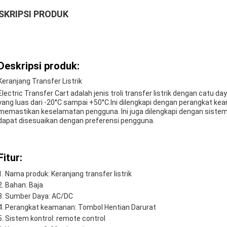
SKRIPSI PRODUK
Deskripsi produk:
Keranjang Transfer Listrik
Electric Transfer Cart adalah jenis troli transfer listrik dengan catu 
yang luas dari -20°C sampai +50°C.Ini dilengkapi dengan perangkat ke
memastikan keselamatan pengguna. Ini juga dilengkapi dengan siste
dapat disesuaikan dengan preferensi pengguna.
Fitur:
Nama produk: Keranjang transfer listrik
Bahan: Baja
Sumber Daya: AC/DC
Perangkat keamanan: Tombol Hentian Darurat
Sistem kontrol: remote control