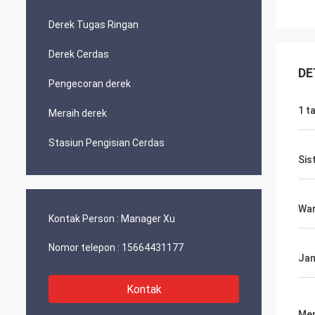
Derek Tugas Ringan
Derek Cerdas
DE
Pengecoran derek
1 t
Meraih derek
Stasiun Pengisian Cerdas
Sis
Wa
Kontak Person :
Manager Xu
Nomor telepon :
15664431177
Jam
Kontak
Men