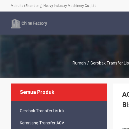
Mairuite (Shandong) Heavy Industry Machinery Co., Ltd.
Rumah
/
Gerobak Transfer Lis
Semua Produk
AC
Bi
Gerobak Transfer Listrik
Keranjang Transfer AGV