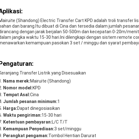
Aplikasi:
Mairuite (Shandong) Electric Transfer Cart KPD adalah troli transfer l
bahan dan barang.Itu dibuat di Cina dan tersedia dalam jumlah pesana
dirancang dengan jarak berjalan 50-500m dan kecepatan 0-20m/menit 
dalam jangka waktu 15-30 hari.Ini dilengkapi dengan sistem remote con
menawarkan kemampuan pasokan 3 set / minggu dan syarat pembayara
Pengaturan:
Keranjang Transfer Listrik yang Disesuaikan
Nama merek:
Mairuite (Shandong)
Nomor model:
KPD
Tempat Asal:
Cina
Jumlah pesanan minimum:
1
Harga:
Dapat dinegosiasikan
Waktu pengiriman:
15-30 hari
Ketentuan pembayaran:
L/C T/T
Kemampuan Penyediaan:
3 set/minggu
Perangkat pengaman:
Tombol Hentian Darurat