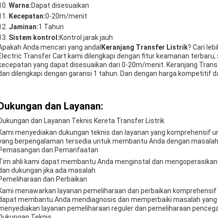
Warna:
Dapat disesuaikan
Kecepatan:
0-20m/menit
Jaminan:
1 Tahun
Sistem kontrol:
Kontrol jarak jauh
Apakah Anda mencari yang andal
Keranjang Transfer Listrik
? Cari leb
Electric Transfer Cart kami dilengkapi dengan fitur keamanan terbaru,
kecepatan yang dapat disesuaikan dari 0-20m/menit. Keranjang Transf
dan dilengkapi dengan garansi 1 tahun. Dan dengan harga kompetitif d
Dukungan dan Layanan:
Dukungan dan Layanan Teknis Kereta Transfer Listrik
Kami menyediakan dukungan teknis dan layanan yang komprehensif untu
yang berpengalaman tersedia untuk membantu Anda dengan masalah t
Pemasangan dan Pemanfaatan
Tim ahli kami dapat membantu Anda menginstal dan mengoperasikan k
dan dukungan jika ada masalah.
Pemeliharaan dan Perbaikan
Kami menawarkan layanan pemeliharaan dan perbaikan komprehensif unt
dapat membantu Anda mendiagnosis dan memperbaiki masalah yang m
menyediakan layanan pemeliharaan reguler dan pemeliharaan penceg
Dukungan Teknis