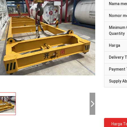
Nama me
Nomor m
Minimum 
Quantity
Harga
Delivery 
Payment 
Supply Abi
Harga Te