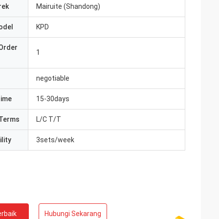
rek
Mairuite (Shandong)
odel
KPD
Order
1
negotiable
Time
15-30days
Terms
L/C T/T
lity
3sets/week
rbaik
Hubungi Sekarang