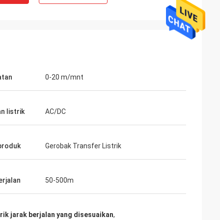
atan
0-20 m/mnt
 listrik
AC/DC
produk
Gerobak Transfer Listrik
erjalan
50-500m
rik jarak berjalan yang disesuaikan
,