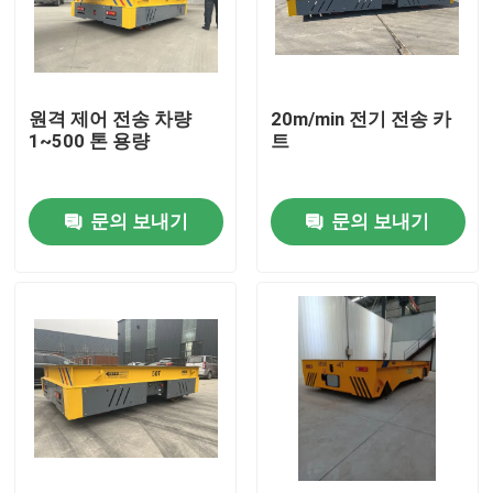
우리에 대하여
원격 제어 전송 차량
20m/min 전기 전송 카
공장 여행
1~500 톤 용량
트
품질 관리
문의 보내기
문의 보내기
연락주세요
인용문을 요구하세요
전기 이송 카트
AGV 이송 카트