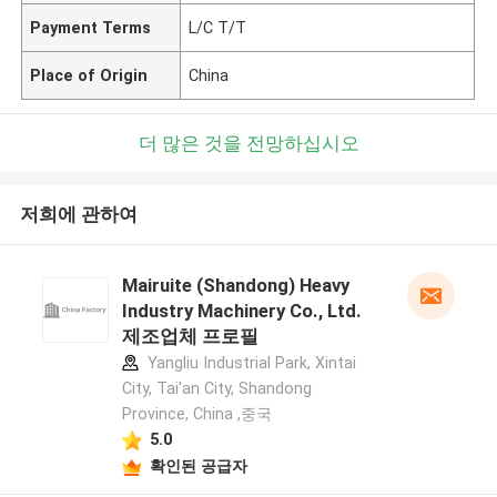
Payment Terms
L/C T/T
Place of Origin
China
더 많은 것을 전망하십시오
저희에 관하여
Mairuite (Shandong) Heavy
Industry Machinery Co., Ltd.
제조업체 프로필
Yangliu Industrial Park, Xintai
City, Tai'an City, Shandong
Province, China ,중국
5.0
확인된 공급자