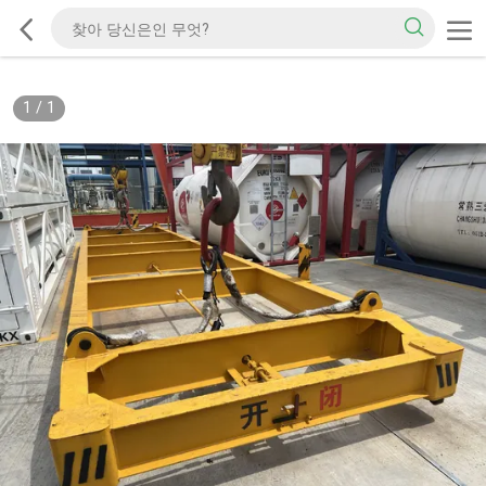
1
/
1