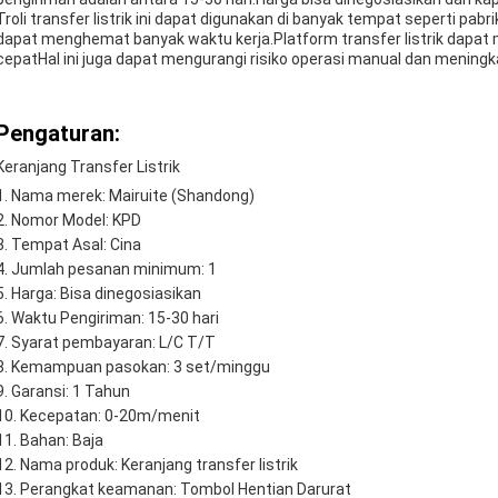
Troli transfer listrik ini dapat digunakan di banyak tempat seperti pab
dapat menghemat banyak waktu kerja.Platform transfer listrik dapat 
cepatHal ini juga dapat mengurangi risiko operasi manual dan meningka
Pengaturan:
Keranjang Transfer Listrik
Nama merek: Mairuite (Shandong)
Nomor Model: KPD
Tempat Asal: Cina
Jumlah pesanan minimum: 1
Harga: Bisa dinegosiasikan
Waktu Pengiriman: 15-30 hari
Syarat pembayaran: L/C T/T
Kemampuan pasokan: 3 set/minggu
Garansi: 1 Tahun
Kecepatan: 0-20m/menit
Bahan: Baja
Nama produk: Keranjang transfer listrik
Perangkat keamanan: Tombol Hentian Darurat