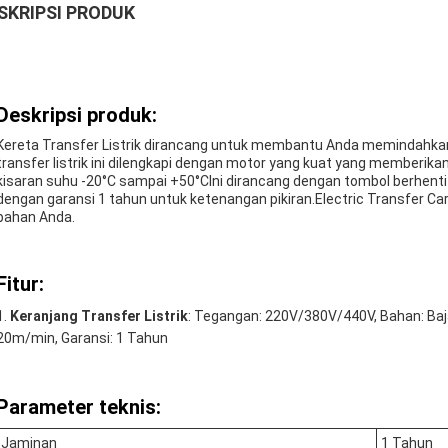
SKRIPSI PRODUK
Deskripsi produk:
Kereta Transfer Listrik dirancang untuk membantu Anda memindahka
transfer listrik ini dilengkapi dengan motor yang kuat yang memberi
kisaran suhu -20°C sampai +50°CIni dirancang dengan tombol berhent
dengan garansi 1 tahun untuk ketenangan pikiran.Electric Transfer Ca
bahan Anda.
Fitur:
Keranjang Transfer Listrik
: Tegangan: 220V/380V/440V, Bahan: Baja
20m/min, Garansi: 1 Tahun
Parameter teknis:
Jaminan
1 Tahun