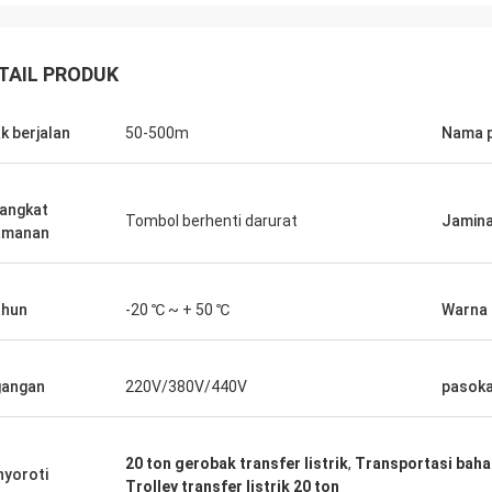
TAIL PRODUK
ak berjalan
50-500m
Nama 
angkat
Tombol berhenti darurat
Jamin
amanan
ahun
-20 ℃ ~ + 50 ℃
Warna
gangan
220V/380V/440V
pasokan
20 ton gerobak transfer listrik
,
Transportasi bahan
yoroti
Trolley transfer listrik 20 ton