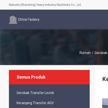
Mairuite (Shandong) Heavy Industry Machinery Co., Ltd.
Rumah
/
Gerobak 
Semua Produk
Ke
Gerobak Transfer Listrik
Keranjang Transfer AGV