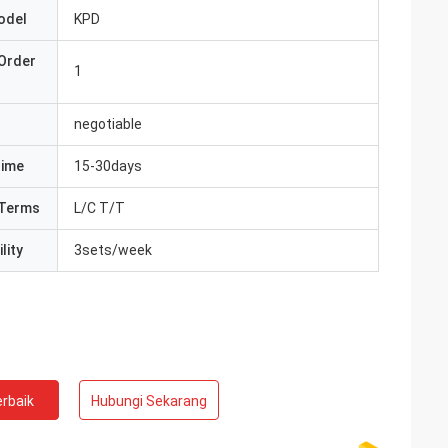
odel
KPD
Order
1
negotiable
Time
15-30days
Terms
L/C T/T
lity
3sets/week
rbaik
Hubungi Sekarang