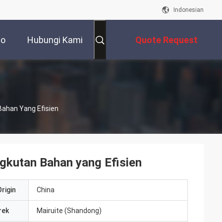
Indonesian
eo
Hubungi Kami
Quote Request
Suatu
ahan Yang Efisien
gkutan Bahan yang Efisien
rigin
China
rek
Mairuite (Shandong)