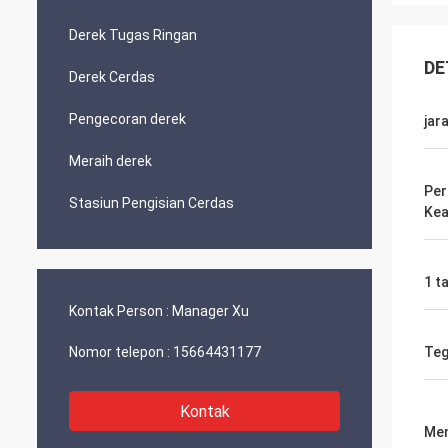
Derek Tugas Ringan
DE
Derek Cerdas
Pengecoran derek
jar
Meraih derek
Per
Stasiun Pengisian Cerdas
Ke
1 t
Kontak Person :
Manager Xu
Nomor telepon :
15664431177
Te
Kontak
Men