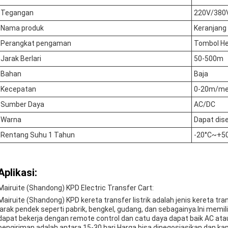
Tegangan
220V/380
Nama produk
Keranjang 
Perangkat pengaman
Tombol He
Jarak Berlari
50-500m
Bahan
Baja
Kecepatan
0-20m/me
Sumber Daya
AC/DC
Warna
Dapat dis
Rentang Suhu 1 Tahun
-20°C~+5
Aplikasi:
Mairuite (Shandong) KPD Electric Transfer Cart:
Mairuite (Shandong) KPD kereta transfer listrik adalah jenis kereta tra
jarak pendek seperti pabrik, bengkel, gudang, dan sebagainya.Ini memi
dapat bekerja dengan remote control dan catu daya dapat baik AC ata
pengiriman adalah antara 15-30 hari.Harga bisa dinegosiasikan dan k