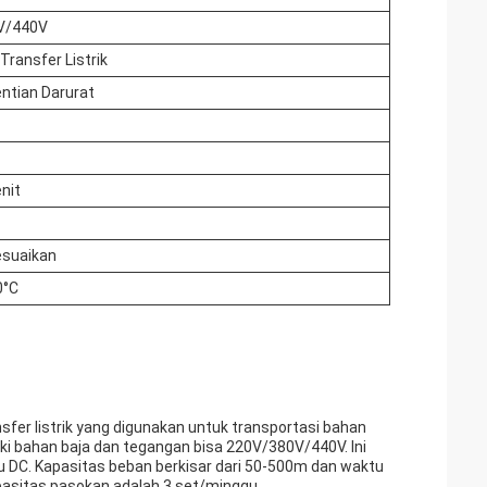
V/440V
Transfer Listrik
ntian Darurat
nit
esuaikan
0°C
nsfer listrik yang digunakan untuk transportasi bahan
liki bahan baja dan tegangan bisa 220V/380V/440V. Ini
u DC. Kapasitas beban berkisar dari 50-500m dan waktu
apasitas pasokan adalah 3 set/minggu.