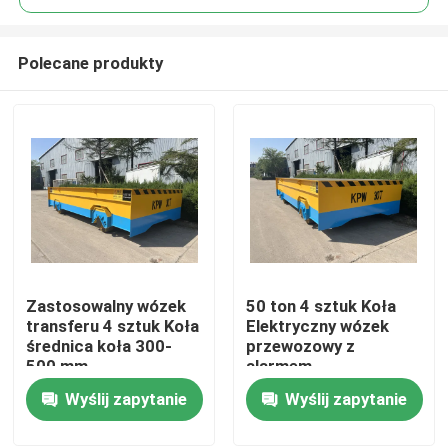
Polecane produkty
Zastosowalny wózek
50 ton 4 sztuk Koła
Dom
transferu 4 sztuk Koła
Elektryczny wózek
średnica koła 300-
przewozowy z
500 mm
alarmem
Produkty
ostrzegawczym i
Wyślij zapytanie
Wyślij zapytanie
końcowym
zatrzymaniem
Filmy