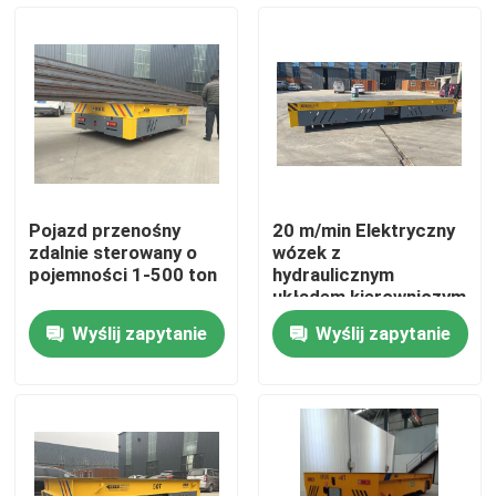
O nas
Wycieczka po fabryce
Kontrola jakości
Pojazd przenośny
20 m/min Elektryczny
zdalnie sterowany o
wózek z
Skontaktuj się z nami
pojemności 1-500 ton
hydraulicznym
układem kierowniczym
Wyślij zapytanie
Wyślij zapytanie
Poprosić o wycenę
Elektryczny wózek transferowy
Wózek transportowy AGV