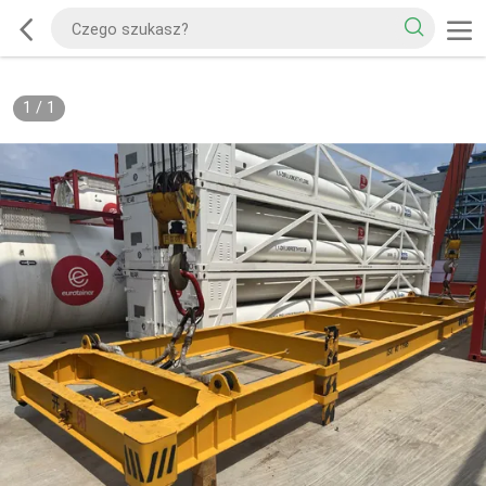
1
/
1