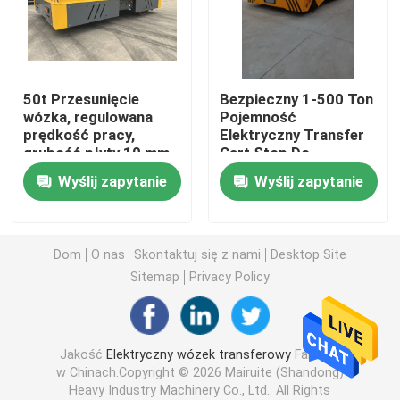
Wózek do transportu kolejowego
50t Przesunięcie
Bezpieczny 1-500 Ton
Suwnica bramowa z oponami gumowymi
wózka, regulowana
Pojemność
prędkość pracy,
Elektryczny Transfer
grubość płyty 10 mm
Cart Stop Do
Chwyć wiadro
Przemysłu
Wyślij zapytanie
Wyślij zapytanie
Żuraw do podnoszenia jachtów
Dom
O nas
Skontaktuj się z nami
Desktop Site
Rozrzutnik dźwigów kontenerowych
Sitemap
Privacy Policy
Dźwig przeciwwybuchowy
Jakość
Elektryczny wózek transferowy
Fabryka
w Chinach.Copyright © 2026 Mairuite (Shandong)
Baldachim konstrukcji stalowej
Heavy Industry Machinery Co., Ltd.. All Rights