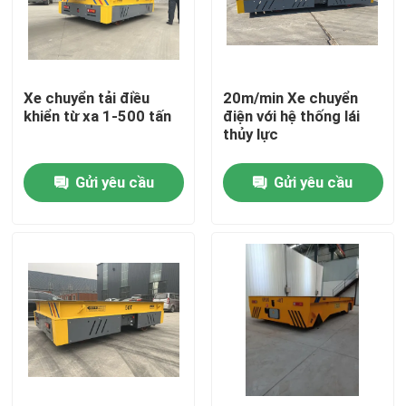
Về chúng tôi
Xe chuyển tải điều
20m/min Xe chuyển
Tham quan nhà máy
khiển từ xa 1-500 tấn
điện với hệ thống lái
thủy lực
Kiểm soát chất lượng
Gửi yêu cầu
Gửi yêu cầu
Liên hệ chúng tôi
Yêu cầu báo giá
xe chuyển điện
Giỏ chuyển hàng AGV