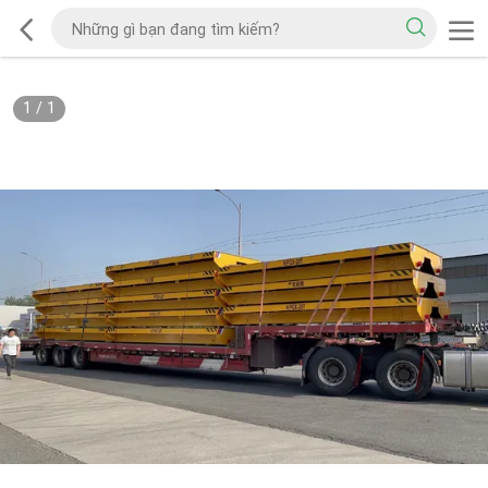
1
/
1