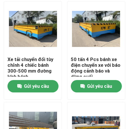
Xe tải chuyển đổi tùy
50 tấn 4 Pcs bánh xe
chỉnh 4 chiếc bánh
điện chuyển xe với báo
300-500 mm đường
động cảnh báo và
kính bánh
dừng cuối
Gửi yêu cầu
Gửi yêu cầu
Trang chủ
Các sản phẩm
Video