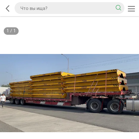
1
/
1