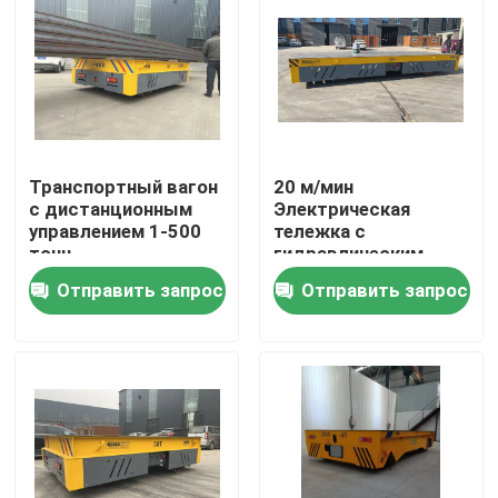
О нас
Путешествие фабрики
Транспортный вагон
20 м/мин
Проверка качества
с дистанционным
Электрическая
управлением 1-500
тележка с
тонн
гидравлическим
Свяжитесь мы
управлением
Отправить запрос
Отправить запрос
Спросите цитату
электрическая тележка передачи
Тележка переноса AGV