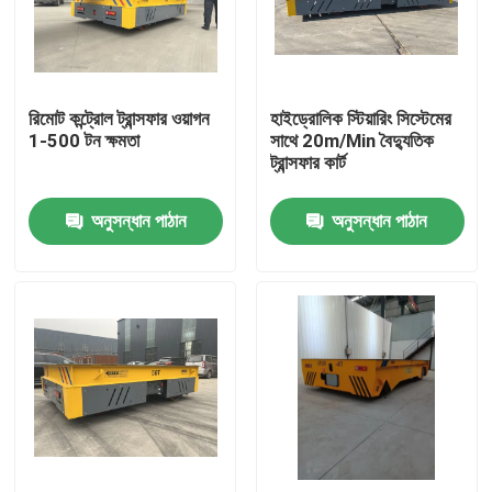
আমাদের সম্পর্কে
রিমোট কন্ট্রোল ট্রান্সফার ওয়াগন
হাইড্রোলিক স্টিয়ারিং সিস্টেমের
কারখানা ভ্রমণ
1-500 টন ক্ষমতা
সাথে 20m/Min বৈদ্যুতিক
ট্রান্সফার কার্ট
মান নিয়ন্ত্রণ
অনুসন্ধান পাঠান
অনুসন্ধান পাঠান
যোগাযোগ করুন
উদ্ধৃতির জন্য আবেদন
বৈদ্যুতিক স্থানান্তর কার্ট
AGV ট্রান্সফার কার্ট