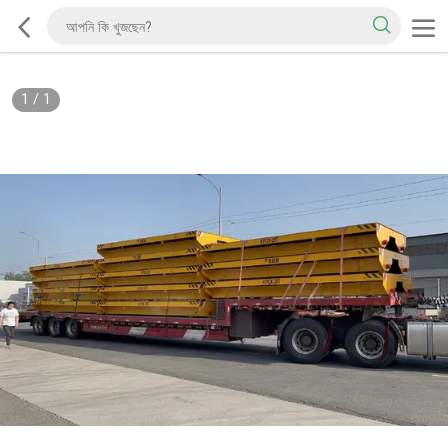
1
/
1