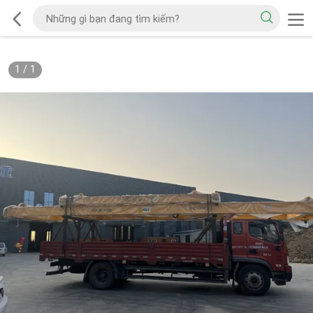
1
/
1