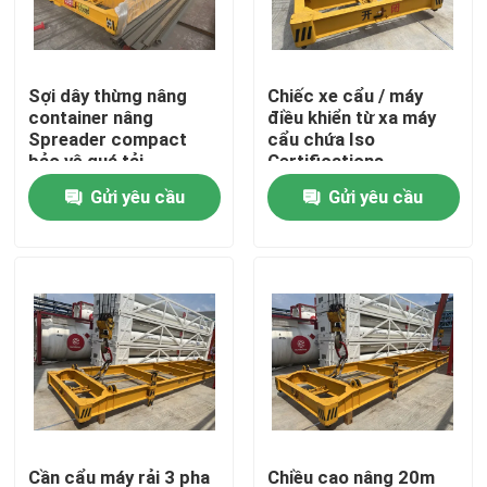
Về chúng tôi
Sợi dây thừng nâng
Chiếc xe cẩu / máy
container nâng
điều khiển từ xa máy
Tham quan nhà máy
Spreader compact
cẩu chứa Iso
bảo vệ quá tải
Certifications
Gửi yêu cầu
Gửi yêu cầu
Kiểm soát chất lượng
Liên hệ chúng tôi
Yêu cầu báo giá
xe chuyển điện
Giỏ chuyển hàng AGV
Cần cẩu máy rải 3 pha
Chiều cao nâng 20m