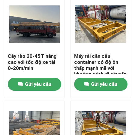
Cây rào 20-45T nâng
Máy rải cần cẩu
cao với tốc độ xe tải
container có độ ồn
0-20m/min
thấp mạnh mẽ với
khoảng cách di chuyển
20m
Gửi yêu cầu
Gửi yêu cầu
Trang chủ
Các sản phẩm
Video