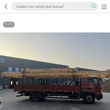
1
/
1