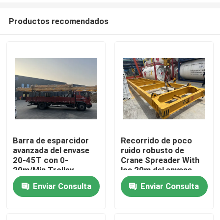
Productos recomendados
Barra de esparcidor
Recorrido de poco
avanzada del envase
ruido robusto de
Hogar
20-45T con 0-
Crane Spreader With
20m/Min Trolley
los 20m del envase
Speed
Enviar Consulta
Enviar Consulta
Productos
Vídeos