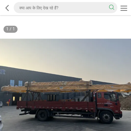
1
/
1