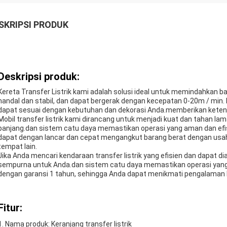
SKRIPSI PRODUK
Deskripsi produk:
Kereta Transfer Listrik kami adalah solusi ideal untuk memindahkan bar
handal dan stabil, dan dapat bergerak dengan kecepatan 0-20m / min. 
dapat sesuai dengan kebutuhan dan dekorasi Anda.memberikan ketena
Mobil transfer listrik kami dirancang untuk menjadi kuat dan tahan la
panjang.dan sistem catu daya memastikan operasi yang aman dan efi
dapat dengan lancar dan cepat mengangkut barang berat dengan usaha
tempat lain.
Jika Anda mencari kendaraan transfer listrik yang efisien dan dapat dia
sempurna untuk Anda.dan sistem catu daya memastikan operasi yang sta
dengan garansi 1 tahun, sehingga Anda dapat menikmati pengalaman 
Fitur:
Nama produk: Keranjang transfer listrik