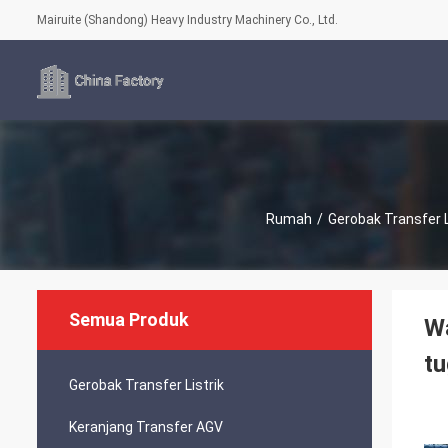
Mairuite (Shandong) Heavy Industry Machinery Co., Ltd.
Rumah
/
Gerobak Transfer L
Semua Produk
Wa
tu
Gerobak Transfer Listrik
Keranjang Transfer AGV