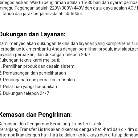
dinegosiasikan. Waktu pengiriman adalah 15-30 hari dan syarat pembay
minggu.Tegangan adalah 220V/380V/440V dan catu daya adalah AC / 
1 tahun dan jarak berjalan adalah 50-500m.
Dukungan dan Layanan:
Kami menyediakan dukungan teknis dan layanan yang komprehensif un
tersedia untuk membantu Anda dengan pemilihan produk, instalasi,
layanan perbaikan, dan dukungan telepon 24/7.
Dukungan teknis kami meliputi:
Pemilihan produk dan desain sistem
Pemasangan dan pemeliharaan
Penanganan dan perbaikan masalah
Pelatihan yang disesuaikan
Dukungan telepon 24/7
Kemasan dan Pengiriman:
Kemasan dan Pengiriman Keranjang Transfer Listrik:
Keranjang Transfer Listrik akan dikemas dengan hati-hati dan dikirim
ditempatkan dengan hati-hati ke dalam kotak kayu dan ditutup dengan