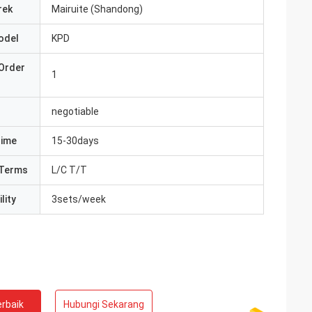
rek
Mairuite (Shandong)
odel
KPD
Order
1
negotiable
Time
15-30days
Terms
L/C T/T
lity
3sets/week
rbaik
Hubungi Sekarang