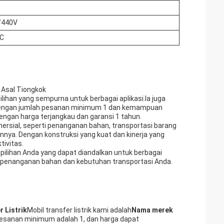
/440V
°C
 Asal Tiongkok
ilihan yang sempurna untuk berbagai aplikasi.Ia juga
hDengan jumlah pesanan minimum 1 dan kemampuan
 dengan harga terjangkau dan garansi 1 tahun.
komersial, seperti penanganan bahan, transportasi barang
lainnya. Dengan konstruksi yang kuat dan kinerja yang
ivitas.
 pilihan Anda yang dapat diandalkan untuk berbagai
uk penanganan bahan dan kebutuhan transportasi Anda.
 Listrik
Mobil transfer listrik kami adalah
Nama merek
h pesanan minimum adalah 1, dan harga dapat