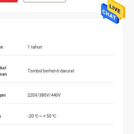
an
1 tahun
kat
Tombol berhenti darurat
nan
gan
220V/380V/440V
n
-20 ℃ ~ + 50 ℃