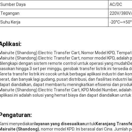
Sumber Daya
AC/DC
Tegangan
220V/380V
Suhu Kerja
-20°C~+50
Aplikasi:
Mairuite (Shandong) Electric Transfer Cart, Nomor Model KPD, Tempat
Mairuite (Shandong) Electric Transfer Cart, nomor model KPD, adalah p
dilengkapi dengan sistem remote control untuk operasi yang muda
pasokan hingga 3 set per minggu, gerobak transfer listrik ini tersedia
Kereta transfer listrik ini cocok untuk berbagai aplikasi industri dan 
berat, dan banyak lagi.gudang, pusat distribusi, dan fasilitas industri 
dapat diandalkan, dapat membantu meningkatkan efisiensi dan produkt
Mairuite (Shandong) Electric Transfer Cart, KPD Model Number, adalah
aplikasi.ini adalah solusi yang hemat biaya dan dapat diandalkan unt
Pengaturan:
Kami menyediakan
layanan yang disesuaikan
untuk
Keranjang Transfer
Mairuite (Shandong)
, nomor model KPD. Ini berasal dari Cina. Jumla