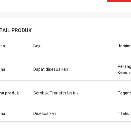
TAIL PRODUK
han
Baja
Jamin
Perang
rna
Dapat disesuaikan
Keama
a produk
Gerobak Transfer Listrik
Tegan
rna
Disesuaikan
1 tahu