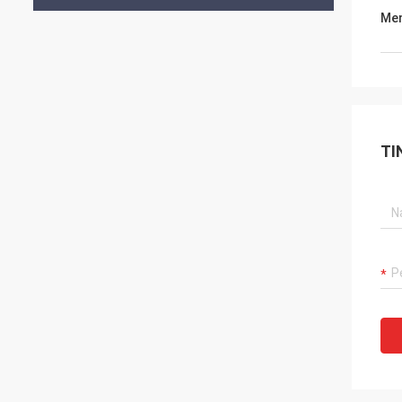
Men
TI