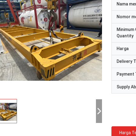
Nama me
Nomor m
Minimum 
Quantity
Harga
Delivery 
Payment 
Supply Abi
Harga Te