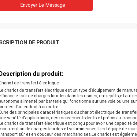
Envoyer Le Message
SCRIPTION DE PRODUIT
Description du produit:
Chariot de transfert électrique
Le chariot de transfert électrique est un type d'équipement de manut
efficace et sûr de charges lourdes dans les usines, entrepôts,et autres m
autonome alimenté par batterie qui fonctionne sur une voie ou une sur
lourdes d'un endroit à un autre.
L'une des principales caractéristiques du chariot électrique de transfer
une variété d'applications, des mouvements lents et précis au transpo
Le chariot de transfert électrique est conçu pour avoir une capacité d
manutention de charges lourdes et volumineuses.Il est équipé de roue
transport sûr et en douceur des marchandises.Le chariot est égalemen