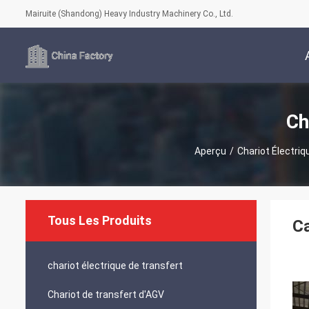
Mairuite (Shandong) Heavy Industry Machinery Co., Ltd.
Ch
Aperçu
/
Chariot Électriq
Tous Les Produits
Ca
chariot électrique de transfert
Chariot de transfert d'AGV