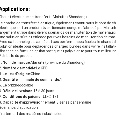
Applications:
Chariot électrique de transfert - Mairuite (Shandong)
Le chariot de transfert électrique, également connu sous le nom de cha
électrique, est un produit révolutionnaire conçu et fabriqué par Mairui
largement utilisé dans divers scénarios de manutention de matériaux i
une solution sûre et efficace pour vos besoins de manutention de mat
Avec sa technologie avancée et ses performances fiables, le chariot d
solution idéale pour déplacer des charges lourdes dans votre installatio
distance en font une option pratique et polyvalente pour tout milieu ind
Attributs du produit
Nom de marque:
Mairuite (province du Shandong)
Numéro de modèle:
Le KPD
Le lieu d'origine:
Chine
Quantité minimale de commande:
1
Le prix:
négociable
Délai de livraison:
15 à 30 jours
Conditions de paiement:
L/C, T/T
Capacité d'approvisionnement:
3 séries par semaine
Scénarios d'application
Traitement des matières industrielles