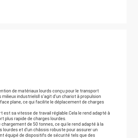
ention de matériaux lourds conçu pour le transport
ilieux industrielsIl s'agit d'un chariot à propulsion
face plane, ce qui facilite le déplacement de charges
t est sa vitesse de travail réglable.Cela le rend adapté à
rt plus rapide de charges lourdes.
e chargement de 50 tonnes, ce qui le rend adapté à la
s lourdes et d'un châssis robuste pour assurer un
t équipé de dispositifs de sécurité tels que des