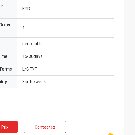
de
KPD
Order
1
negotiable
Time
15-30days
Terms
L/C T/T
lity
3sets/week
 Prix
Contactez