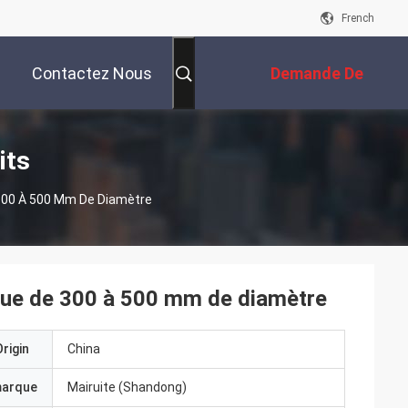
French
Contactez Nous
Demande De
Soumission
its
300 À 500 Mm De Diamètre
oue de 300 à 500 mm de diamètre
rigin
China
marque
Mairuite (Shandong)