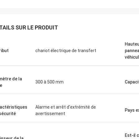
TAILS SUR LE PRODUIT
Hauteu
ribut
chariot électrique de transfert
pannea
véhicu
mètre de la
300 à 500 mm
Capaci
e
actéristiques
Alarme et arrêt d'extrémité de
Pays e
sécurité
avertissement
Est-il
isseur de la