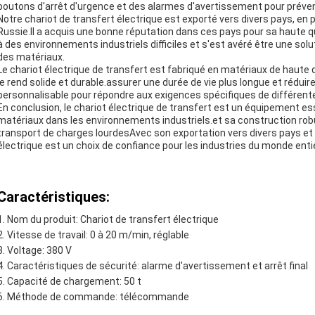
boutons d'arrêt d'urgence et des alarmes d'avertissement pour prévenir
Notre chariot de transfert électrique est exporté vers divers pays, en p
Russie.Il a acquis une bonne réputation dans ces pays pour sa haute qua
à des environnements industriels difficiles et s'est avéré être une sol
des matériaux.
Le chariot électrique de transfert est fabriqué en matériaux de haute 
le rend solide et durable.assurer une durée de vie plus longue et rédu
personnalisable pour répondre aux exigences spécifiques de différente
En conclusion, le chariot électrique de transfert est un équipement es
matériaux dans les environnements industriels.et sa construction robus
transport de charges lourdesAvec son exportation vers divers pays et s
électrique est un choix de confiance pour les industries du monde entie
Caractéristiques:
Nom du produit: Chariot de transfert électrique
Vitesse de travail: 0 à 20 m/min, réglable
Voltage: 380 V
Caractéristiques de sécurité: alarme d'avertissement et arrêt final
Capacité de chargement: 50 t
Méthode de commande: télécommande