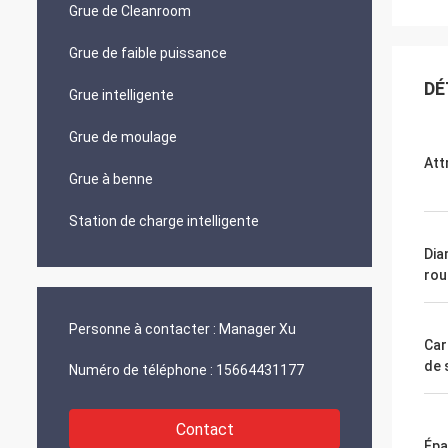
Grue de Cleanroom
Grue de faible puissance
DÉ
Grue intelligente
Grue de moulage
Att
Grue à benne
Station de charge intelligente
Dia
rou
Personne à contacter :
Manager Xu
Car
de 
Numéro de téléphone :
15664431177
Contact
Épa