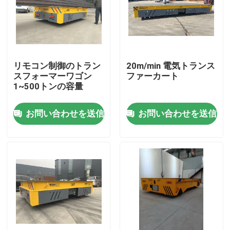
私達について
工場旅行
リモコン制御のトラン
20m/min 電気トランス
スフォーマーワゴン
ファーカート
1~500トンの容量
品質管理
お問い合わせを送信
お問い合わせを送信
私達に連絡しなさい
引用を要求しなさい
電気移動のカート
AGVの移動のカート