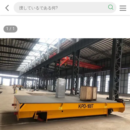
1
/
1