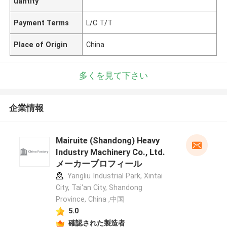
uantity
Payment Terms
L/C T/T
Place of Origin
China
多くを見て下さい
企業情報
Mairuite (Shandong) Heavy
Industry Machinery Co., Ltd.
メーカープロフィール
Yangliu Industrial Park, Xintai
City, Tai'an City, Shandong
Province, China ,中国
5.0
確認された製造者