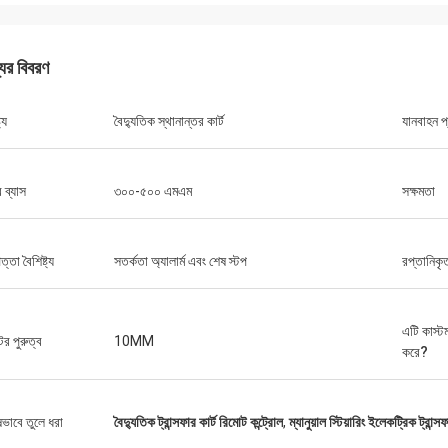
যের বিবরণ
ট্য
বৈদ্যুতিক স্থানান্তর কার্ট
যানবাহন প
 ব্যাস
৩০০-৫০০ এমএম
সক্ষমতা
ত্তা বৈশিষ্ট্য
সতর্কতা অ্যালার্ম এবং শেষ স্টপ
রপ্তানিকৃ
এটি কাস্ট
ের পুরুত্ব
10MM
করে?
ষভাবে তুলে ধরা
বৈদ্যুতিক ট্রান্সফার কার্ট রিমোট কন্ট্রোল
,
ম্যানুয়াল স্টিয়ারিং ইলেকট্রিক ট্রান্সফ