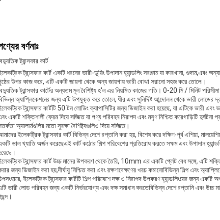
পণ্যের বর্ণনাঃ
ৈদ্যুতিক ট্রান্সফার কার্ট
ইলেকট্রিক ট্রান্সফার কার্ট একটি ধরনের ভারী-ডুয়িং উপাদান হ্যান্ডলিং সরঞ্জাম যা কারখানা, গুদাম,এবং অন্যা
পৃষ্ঠের উপর কাজ করে, এটি একটি জায়গা থেকে অন্য জায়গায় ভারী বোঝা সরানো সহজ করে তোলে।
বৈদ্যুতিক ট্রান্সফার কার্টের অন্যতম মূল বৈশিষ্ট্য হ'ল এর নিয়মিত কাজের গতি। 0-20 মি / মিনিট পরিসীমা
বিভিন্ন অ্যাপ্লিকেশনের জন্য এটি উপযুক্ত করে তোলে, ধীর এবং সুনির্দিষ্ট আন্দোলন থেকে ভারী লোডের দ্
ইলেকট্রিক ট্রান্সফার কার্টটি 50 টন লোডিং ক্যাপাসিটির জন্য ডিজাইন করা হয়েছে, যা এটিকে ভারী এবং
এবং একটি শক্তিশালী ফ্রেম দিয়ে সজ্জিত যা পণ্য পরিবহন নিরাপদ এবং মসৃণ নিশ্চিত করেগাড়িটি দুর্ঘটনা
সতর্কতা অ্যালার্মগুলির মতো সুরক্ষা বৈশিষ্ট্যগুলিও দিয়ে সজ্জিত।
আমাদের ইলেকট্রিক ট্রান্সফার কার্ট বিভিন্ন দেশে রপ্তানি করা হয়, বিশেষ করে দক্ষিণ-পূর্ব এশিয়া, মালয়ে
একটি ভাল খ্যাতি অর্জন করেছেএই কার্ট কঠোর শিল্প পরিবেশের প্রতিরোধ করতে সক্ষম এবং উপাদান হ্যান্ডলি
হয়েছে।
ইলেকট্রিক ট্রান্সফার কার্ট উচ্চ মানের উপকরণ থেকে তৈরি, 10mm এর একটি প্লেট বেধ সঙ্গে, এটি শক্
করার জন্য ডিজাইন করা হয়,দীর্ঘায়ু নিশ্চিত করা এবং রক্ষণাবেক্ষণের খরচ কমানোবিভিন্ন শিল্প এবং অ্যাপ্লিক
উপসংহারে, ইলেকট্রিক ট্রান্সফার কার্টটি শিল্প পরিবেশে দক্ষ ও নিরাপদ উপকরণ হ্যান্ডলিংয়ের জন্য একটি অ
এটি ভারী লোড পরিবহন জন্য একটি নির্ভরযোগ্য এবং দক্ষ সমাধান করতেবিভিন্ন দেশে রপ্তানি এবং উচ্চ মানের 
পছন্দ।