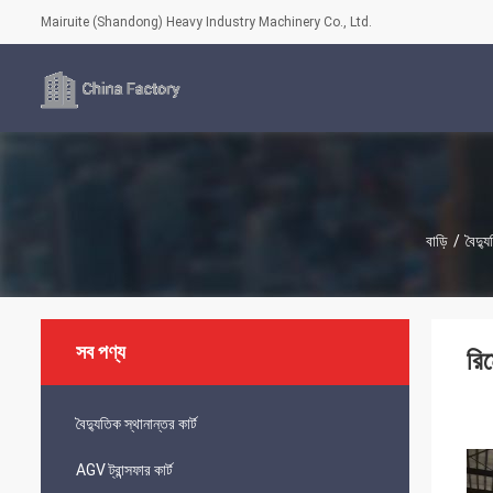
Mairuite (Shandong) Heavy Industry Machinery Co., Ltd.
বাড়ি
/
বৈদ্যু
সব পণ্য
রিম
বৈদ্যুতিক স্থানান্তর কার্ট
AGV ট্রান্সফার কার্ট