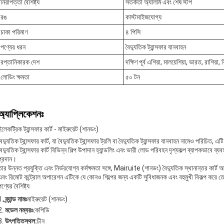
নিরাপত্তা বৈশিষ্ট্য
সতর্কতা অ্যালার্ম এবং শেষ স্টপ
রঙ
কাস্টমাইজযোগ্য
চাকা পরিমাণ
৪ পিসি
পণ্যের ধরন
বৈদ্যুতিক ট্রান্সফার যানবাহন
রপ্তানিকারক দেশ
দক্ষিণ পূর্ব এশিয়া, মালয়েশিয়া, ভারত, রাশিয়া,
লোডিং ক্ষমতা
৫০ টন
অ্যাপ্লিকেশনঃ
ইলেকট্রিক ট্রান্সফার কার্ট - মাইরুয়েট (শানডং)
বৈদ্যুতিক ট্রান্সফার কার্ট, যা বৈদ্যুতিক ট্রান্সফার ট্রলি বা বৈদ্যুতিক ট্রান্সফার যানবাহন নামেও পরিচি
বৈদ্যুতিক ট্রান্সফার কার্ট বিভিন্ন শিল্প উপাদান হ্যান্ডলিং এবং ভারী লোড পরিবহন দৃশ্যকল্প ব্যাপকভাবে ব
প্রদান।
তার উন্নত প্রযুক্তি এবং নির্ভরযোগ্য কর্মক্ষমতা সঙ্গে, Mairuite (শানডং) বৈদ্যুতিক স্থানান্তর কার্ট আ
এবং রিমোট কন্ট্রোল অপারেশন এটিকে যে কোনও শিল্পের জন্য একটি সুবিধাজনক এবং বহুমুখী বিকল্প করে 
ণ্যের বৈশিষ্ট্য
ব্র্যান্ড নামঃ
মাইরুয়েট (শানডং)
মডেল নম্বরঃ
কেপিডি
উৎপত্তিস্থল:
চীন