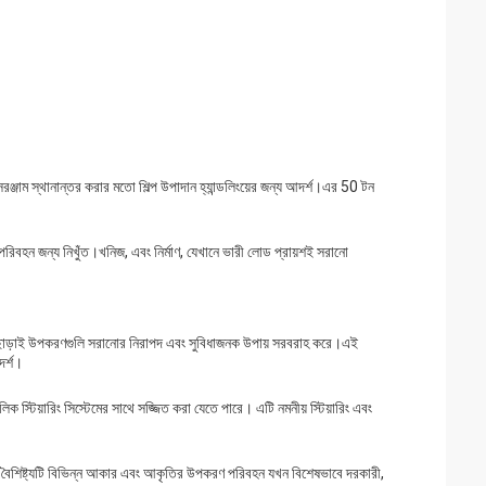
ী সরঞ্জাম স্থানান্তর করার মতো শিল্প উপাদান হ্যান্ডলিংয়ের জন্য আদর্শ।এর 50 টন
োড পরিবহন জন্য নিখুঁত।খনিজ, এবং নির্মাণ, যেখানে ভারী লোড প্রায়শই সরানো
য়োজন ছাড়াই উপকরণগুলি সরানোর নিরাপদ এবং সুবিধাজনক উপায় সরবরাহ করে।এই
দর্শ।
রোলিক স্টিয়ারিং সিস্টেমের সাথে সজ্জিত করা যেতে পারে। এটি নমনীয় স্টিয়ারিং এবং
রে।এই বৈশিষ্ট্যটি বিভিন্ন আকার এবং আকৃতির উপকরণ পরিবহন যখন বিশেষভাবে দরকারী,