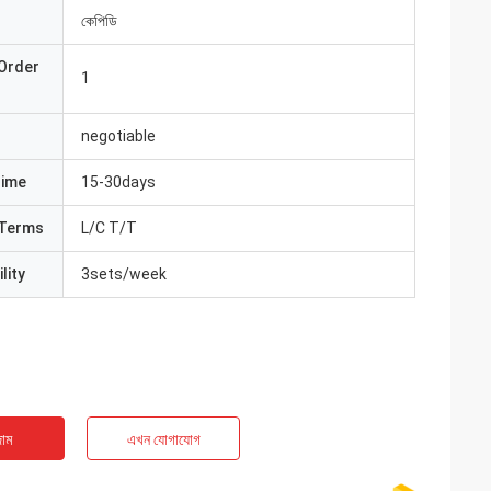
কেপিডি
Order
1
negotiable
Time
15-30days
Terms
L/C T/T
lity
3sets/week
াম
এখন যোগাযোগ