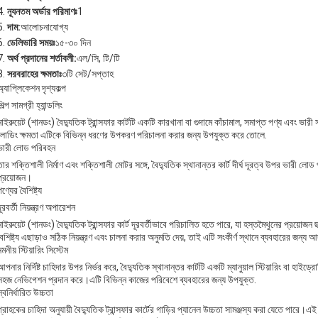
ন্যূনতম অর্ডার পরিমাণঃ
1
দাম:
আলোচনাযোগ্য
ডেলিভারি সময়ঃ
১৫-৩০ দিন
অর্থ প্রদানের শর্তাবলী:
এল/সি, টি/টি
সরবরাহের ক্ষমতাঃ
৩টি সেট/সপ্তাহ
অ্যাপ্লিকেশন দৃশ্যকল্প
িল্প সামগ্রী হ্যান্ডলিং
মাইরুয়েট (শানডং) বৈদ্যুতিক ট্রান্সফার কার্টটি একটি কারখানা বা গুদামে কাঁচামাল, সমাপ্ত পণ্য এবং ভার
লোডিং ক্ষমতা এটিকে বিভিন্ন ধরণের উপকরণ পরিচালনা করার জন্য উপযুক্ত করে তোলে.
ভারী লোড পরিবহন
তার শক্তিশালী নির্মাণ এবং শক্তিশালী মোটর সঙ্গে, বৈদ্যুতিক স্থানান্তর কার্ট দীর্ঘ দূরত্ব উপর ভারী ল
প্রয়োজন।
ণ্যের বৈশিষ্ট্য
দূরবর্তী নিয়ন্ত্রণ অপারেশন
মাইরুয়েট (শানডং) বৈদ্যুতিক ট্রান্সফার কার্ট দূরবর্তীভাবে পরিচালিত হতে পারে, যা হস্তমৈথুনের প্র
বৈশিষ্ট্য এছাড়াও সঠিক নিয়ন্ত্রণ এবং চালনা করার অনুমতি দেয়, তাই এটি সংকীর্ণ স্থানে ব্যবহারের জন্য আ
মনীয় স্টিয়ারিং সিস্টেম
আপনার নির্দিষ্ট চাহিদার উপর নির্ভর করে, বৈদ্যুতিক স্থানান্তর কার্টটি একটি ম্যানুয়াল স্টিয়ারিং বা হাইড্
সহজ নেভিগেশন প্রদান করে।এটি বিভিন্ন কাজের পরিবেশে ব্যবহারের জন্য উপযুক্ত.
স্বনির্ধারিত উচ্চতা
গ্রাহকের চাহিদা অনুযায়ী বৈদ্যুতিক ট্রান্সফার কার্টের গাড়ির প্যানেল উচ্চতা সামঞ্জস্য করা যেতে পা