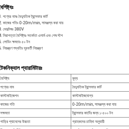
বৈশিষ্ট্যঃ
পণ্যের নামঃ বৈদ্যুতিক ট্রান্সফার কার্ট
কাজের গতিঃ 0-20m/min, সামঞ্জস্য করা যায়
ভোল্টেজঃ 380V
নিরাপত্তা বৈশিষ্ট্যঃ সতর্কতা এলার্ম এবং শেষ স্টপ
লোডিং ক্ষমতাঃ ৫০ টন
নিয়ন্ত্রণ পদ্ধতিঃ দূরবর্তী নিয়ন্ত্রণ
টেকনিক্যাল প্যারামিটারঃ
বৈশিষ্ট্য
মূল্য
পণ্যের নাম
বৈদ্যুতিক ট্রান্সফার কার্ট
কাস্টমাইজেশন
কাস্টমাইজযোগ্য
কাজের গতি
0-20m/min, সামঞ্জস্য করা যায়
সক্ষমতা
ট্রান্সফার কার্টের জন্য ১-৫০০ টন
গাড়ির প্যানেলের উচ্চতা
গ্রাহকদের চাহিদা অনুযায়ী