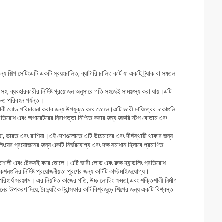
ন্য শিল্প সেটিংএটি একটি স্বয়ংচালিত, ব্যাটারি চালিত কার্ট যা একটি ট্র্যাক বা সমতল
 সহ, ব্যবহারকারীর নির্দিষ্ট প্রয়োজন অনুসারে গতি সহজেই সামঞ্জস্য করা যায়।এটি
রুত পরিবহন পর্যন্ত।
 ভারী লোড পরিচালনা করার জন্য উপযুক্ত করে তোলে।এটি ভারী দায়িত্বের চাকাগুলি
 প্রতিরোধ এবং অপারেটরের নিরাপত্তা নিশ্চিত করার জন্য জরুরি স্টপ বোতাম এবং
শিয়া, ভারত এবং রাশিয়া।এই দেশগুলোতে এটি উচ্চমানের এবং দীর্ঘস্থায়ী থাকার জন্য
ংয়ের প্রয়োজনের জন্য একটি নির্ভরযোগ্য এবং দক্ষ সমাধান হিসাবে প্রমাণিত
তিশালী এবং টেকসই করে তোলে। এটি ভারী লোড এবং রুক্ষ হ্যান্ডলিং প্রতিরোধ
েশনগুলির নির্দিষ্ট প্রয়োজনীয়তা পূরণের জন্য কার্টটি কাস্টমাইজযোগ্য।
পরিহার্য সরঞ্জাম। এর নিয়মিত কাজের গতি, উচ্চ লোডিং ক্ষমতা,এবং শক্তিশালী নির্মাণ
উপকরণ দিয়ে, বৈদ্যুতিক ট্রান্সফার কার্ট বিশ্বজুড়ে শিল্পের জন্য একটি বিশ্বস্ত