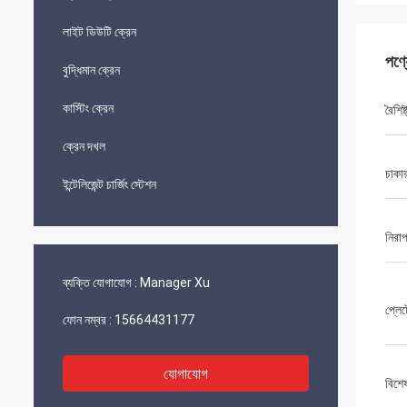
লাইট ডিউটি ​​ক্রেন
পণ্
বুদ্ধিমান ক্রেন
কাস্টিং ক্রেন
বৈশিষ্
ক্রেন দখল
চাকার
ইন্টেলিজেন্ট চার্জিং স্টেশন
নিরাপ
ব্যক্তি যোগাযোগ :
Manager Xu
প্লেট
ফোন নম্বর :
15664431177
যোগাযোগ
বিশে