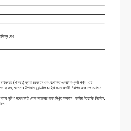
 বিভিন্ন দেশ
ত, এটি মাইরুয়েট (শানডং) দ্বারা ডিজাইন এবং উত্পাদিত একটি বিপ্লবী পণ্য।এই
্যবহৃত হয়েছে, আপনার উপাদান হ্যান্ডলিং চাহিদা জন্য একটি নিরাপদ এবং দক্ষ সমাধান
পনার সুবিধা মধ্যে ভারী লোড সরানোর জন্য নিখুঁত সমাধান।নমনীয় স্টিয়ারিং সিস্টেম,
তোলে।