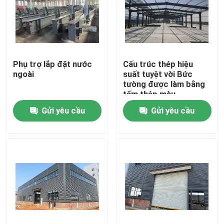
Về chúng tôi
Tham quan nhà máy
Phụ trợ lắp đặt nước
Cấu trúc thép hiệu
ngoài
suất tuyệt vời Bức
tường được làm bằng
Kiểm soát chất lượng
tấm thép màu
galvanized
Gửi yêu cầu
Gửi yêu cầu
Liên hệ chúng tôi
Yêu cầu báo giá
xe chuyển điện
Giỏ chuyển hàng AGV