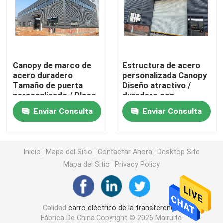
Carro de la transferencia del carril
Grúa de pórtico provista de pneumáticos
Canopy de marco de
Estructura de acero
acero duradero
personalizada Canopy
Tamaño de puerta
Diseño atractivo /
Cubo del gancho agarrador
personalizado / Placa
duradero con
de acero de color
conexión de
Enviar Consulta
Enviar Consulta
galvanizado
soldaduras
Grúa de elevación del yate
Envase Crane Spreader
Inicio
Mapa del Sitio
Contactar Ahora
Desktop Site
Mapa del Sitio
Privacy Policy
Grúa a prueba de explosiones
Calidad
carro eléctrico de la transferencia
Toldo de la estructura de acero
Fábrica De China.Copyright © 2026 Mairuite