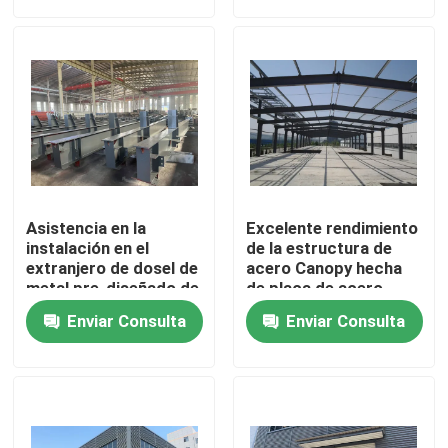
Sobre nosotros
Viaje de la fábrica
Control de calidad
Asistencia en la
Excelente rendimiento
Éntrenos en contacto con
instalación en el
de la estructura de
extranjero de dosel de
acero Canopy hecha
metal pre-diseñado de
de placa de acero
tamaño de ventana
galvanizado de color
Pida una cita
Enviar Consulta
Enviar Consulta
personalizado
carro eléctrico de la transferencia
Carro de la transferencia del AGV