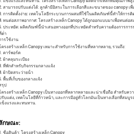
แข็งแรงและทนทาน: โครงสร้างเหล็ก Canopy ผลิตจากเหล็กที่มีคุณภาพส
สามารถปรับแต่งได้: ลูกค้ามีอิสระในการเลือกสีและขนาดของ canopy 
การติดตั้งง่าย: เทคโนโลยีกระบวนการผสมที่ใช้ในผลิตภัณฑ์นี้ทําให้การต
ทนต่อสภาพอากาศ: โครงสร้างเหล็ก Canopy ได้ถูกออกแบบมาเพื่อทนต่อส
ประหยัด: ผลิตภัณฑ์นี้นําเสนอทางออกที่ประหยัดสําหรับความต้องการ
ี่ต่ํา
การใช้งาน
โครงสร้างเหล็ก Canopy เหมาะสําหรับการใช้งานที่หลากหลาย, รวมถึง:
คาร์พอร์ต
ผ้าคลุมระเบียง
ที่พักสําหรับกิจกรรมกลางแจ้ง
ผ้าปิดสระว่ายน้ํา
พื้นที่เก็บของกลางแจ้ง
สรุป
โครงสร้างเหล็ก Canopy เป็นทางออกที่หลากหลายและน่าเชื่อถือ สําหรับค
ปรับแต่ง, เทคโนโลยีที่ก้าวหน้า, และการมีอยู่ทั่วโลกมันเป็นทางเลือกที่สมบ
แข็งแรงและทนทาน.
ลักษณะ:
ชื่อสินค้า: โครงสร้างเหล็ก Canopy