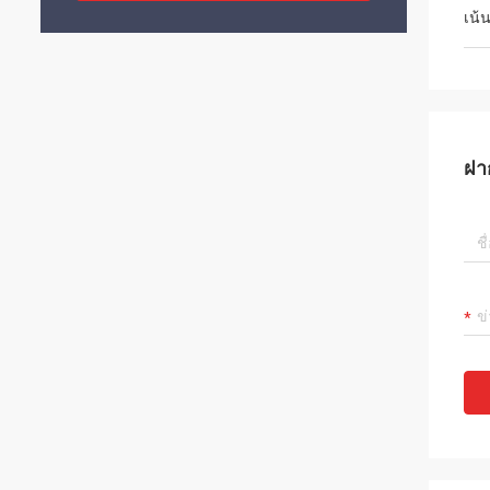
เน้
ฝา