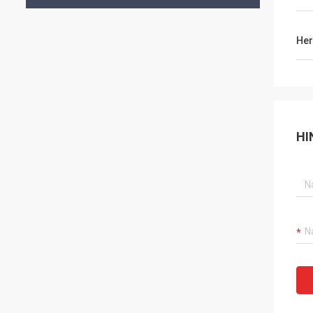
Her
HI