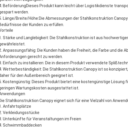
Beförderung
Dieses Produkt kann leicht über Logistikdienste transp
gespart werden.
Länge/Breite/Höhe:
Die Abmessungen der Stahlkonstruktion Canopy
Bedürfnisse der Kunden zu erfüllen.
Vorteile
Stärke und Langlebigkeit: Die Stahlkonstruktion ist aus hochwertige
gewährleistet.
Anpassungsfähig: Die Kunden haben die Freiheit, die Farbe und die
Anforderungen gerecht zu werden.
Einfach zu installieren: Die in diesem Produkt verwendete Splißtechn
Wetterbeständigkeit: Die Stahlkonstruktion Canopy ist so konzipier
daher für den Außenbereich geeignet ist.
Kostengünstig: Dieses Produkt bietet eine kostengünstige Lösung fü
geringen Wartungskosten ausgestattet ist.
Anwendungen
Die Stahlkonstruktion Canopy eignet sich für eine Vielzahl von Anwendu
Anfahrtsplätze
Verkleidungsstücke
Unterkünfte für Veranstaltungen im Freien
Schwimmbaddecken