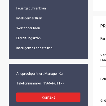
Feuergebührenkran
Intelligenter Kran
PR
Werfender Kran
Ergreifungskran
Far
Intelligente Ladestation
Ver
Flä
Ansprechpartner :
Manager Xu
Fen
Telefonnummer :
15664431177
Kontakt
Grö