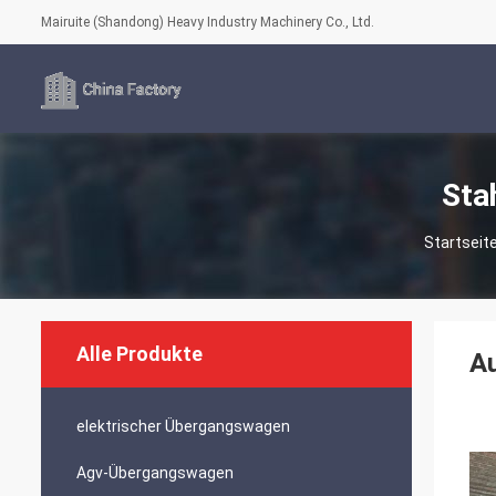
Mairuite (Shandong) Heavy Industry Machinery Co., Ltd.
Sta
Startseit
Alle Produkte
Au
elektrischer Übergangswagen
Agv-Übergangswagen