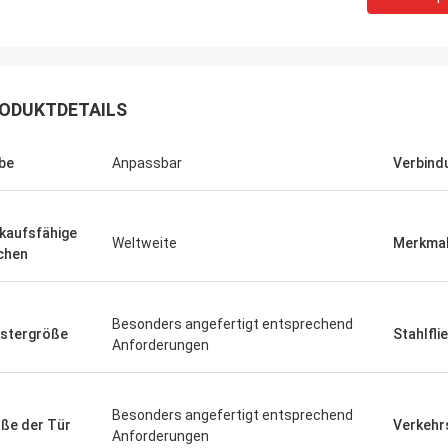
ODUKTDETAILS
be
Anpassbar
Verbin
kaufsfähige
Weltweite
Merkma
chen
Besonders angefertigt entsprechend
stergröße
Stahlfli
Anforderungen
Besonders angefertigt entsprechend
ße der Tür
Verkehr
Anforderungen