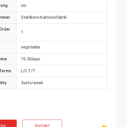
erung
iso
ummer
Stahlkonstruktionsfabrik
Order
1
negotiable
Time
15-30days
Terms
L/C T/T
lity
3sets/week
eis
Kontakt