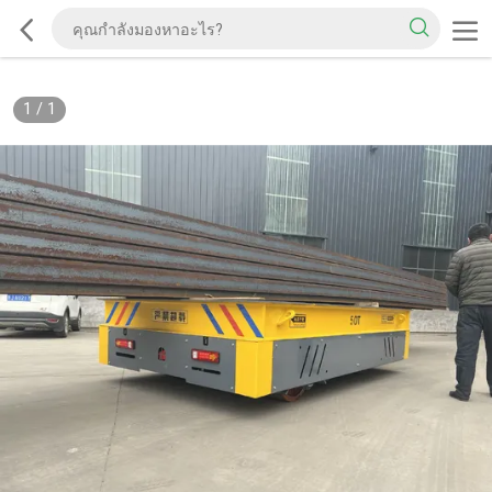
1
/
1