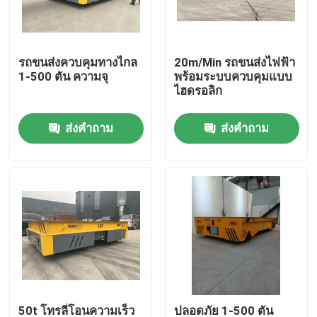
เกี่ยวกับเรา
รถขนส่งควบคุมทางไกล
20m/Min รถขนส่งไฟฟ้า
1-500 ตัน ความจุ
พร้อมระบบควบคุมแบบ
ทัวร์โรงงาน
ไฮดรอลิก
ส่งคำถาม
ส่งคำถาม
ควบคุมคุณภาพ
ติดต่อเรา
ขอใบเสนอราคา
รถเข็นไฟฟ้า
รถเข็นโอน AGV
50t โทรลี่โอนความเร็ว
ปลอดภัย 1-500 ตัน