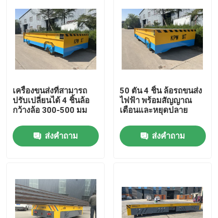
เครื่องขนส่งที่สามารถ
50 ตัน 4 ชิ้น ล้อรถขนส่ง
ปรับเปลี่ยนได้ 4 ชิ้นล้อ
ไฟฟ้า พร้อมสัญญาณ
กว้างล้อ 300-500 มม
เตือนและหยุดปลาย
ส่งคำถาม
ส่งคำถาม
บ้าน
สินค้า
วิดีโอ