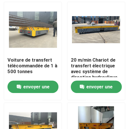
Au sujet de nous
Visite d'usine
Contrôle de qualité
Voiture de transfert
20 m/min Chariot de
télécommandée de 1 à
transfert électrique
Contactez-nous
500 tonnes
avec système de
direction hydraulique
envoyer une
envoyer une
Demandez une citation
demande
demande
chariot électrique de transfert
Chariot de transfert d'AGV