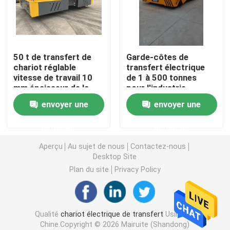
Chariot de transfert de rail
50 t de transfert de
Garde-côtes de
Grue de portique sur pneus
chariot réglable
transfert électrique
vitesse de travail 10
de 1 à 500 tonnes
mm épaisseur de la
pour l'industrie
Seau de grippage
plaque
envoyer une
envoyer une
Grue de levage de yacht
demande
demande
Aperçu
Au sujet de nous
Contactez-nous
Conteneur Crane Spreader
Desktop Site
Plan du site
Privacy Policy
Grue anti-déflagrante
Qualité
chariot électrique de transfert
Usine De
Auvent de structure en acier
Chine.Copyright © 2026 Mairuite (Shandong)