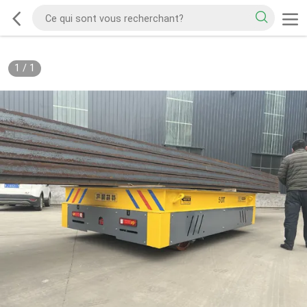
1
/
1