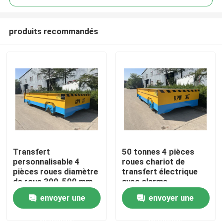
produits recommandés
Transfert
50 tonnes 4 pièces
Maison
personnalisable 4
roues chariot de
pièces roues diamètre
transfert électrique
de roue 300-500 mm
avec alarme
Produits
d'avertissement et
envoyer une
envoyer une
arrêt final
demande
demande
Vidéos