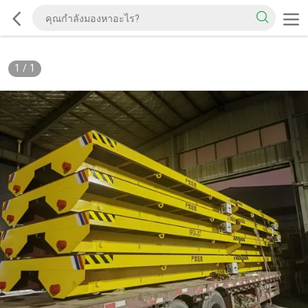
1
/
1