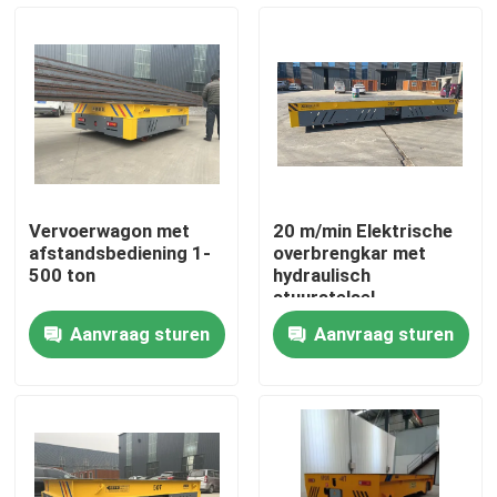
Ongeveer ons
Fabrieksreis
Kwaliteitscontrole
Vervoerwagon met
20 m/min Elektrische
afstandsbediening 1-
overbrengkar met
Contacteer ons
500 ton
hydraulisch
stuurstelsel
Aanvraag sturen
Aanvraag sturen
Verzoek om een Citaat
elektrische overdrachtkar
AGV Overdrachtkar