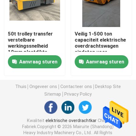
De Kar van de spooroverdracht
50t trolley transfer
Veilig 1-500 ton
Brugkraan met rubberbanden
verstelbare
capaciteit elektrische
werkingssnelheid
overdrachtswagen
10mm plaatdikte
eindstop voor
Greepemmer
industrieel gebruik
Aanvraag sturen
Aanvraag sturen
Jacht Opheffende Kraan
Thuis
Ongeveer ons
Contacteer ons
Desktop Site
Container Crane Spreader
Sitemap
Privacy Policy
Explosiebestendige Kraan
Kwaliteit
elektrische overdrachtkar
China
Fabriek.Copyright © 2026 Mairuite (Shandong)
De Luifel van de staalstructuur
Heavy Industry Machinery Co., Ltd.. All Rights