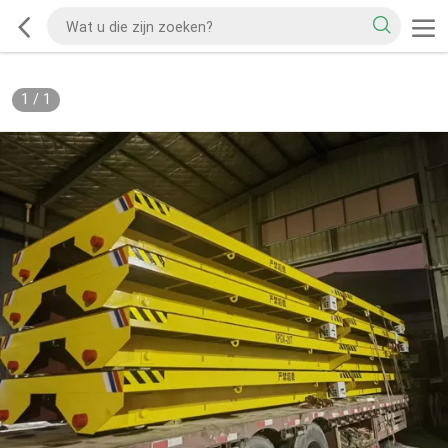
1
/
1