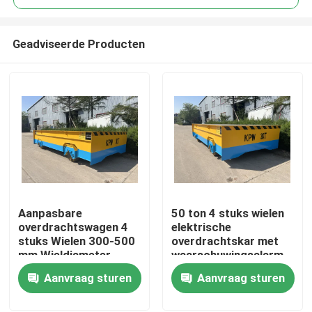
Geadviseerde Producten
Aanpasbare
50 ton 4 stuks wielen
Huis
overdrachtswagen 4
elektrische
stuks Wielen 300-500
overdrachtskar met
mm Wieldiameter
waarschuwingsalarm
Producten
en eindstop
Aanvraag sturen
Aanvraag sturen
Video's