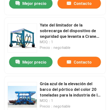
Mejor precio
Contacto
Yate del limitador de la
sobrecarga del dispositivo de
seguridad que levanta a Crane
Marine Use High Strength
MOQ：1
Precio：negotiable
Mejor precio
Contacto
Grúa azul de la elevación del
barco del pórtico del color 20
toneladas para la industria de la
construcción naval
MOQ：1
Precio：negotiable