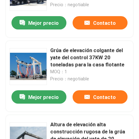
Precio：negotiable
Sobre nosotros
Mejor precio
Contacto
Viaje de la fábrica
Grúa de elevación colgante del
Control de calidad
yate del control 37KW 20
toneladas para la casa flotante
MOQ：1
Éntrenos en contacto con
Precio：negotiable
Pida una cita
Mejor precio
Contacto
carro eléctrico de la transferencia
Altura de elevación alta
construcción rugosa de la grúa
Carro de la transferencia del AGV
de elevación del yate de 20