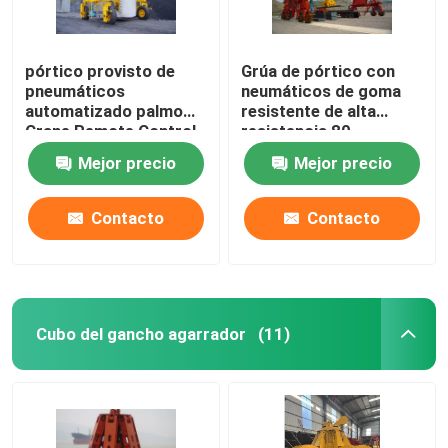
pórtico provisto de
Grúa de pórtico con
pneumáticos
neumáticos de goma
automatizado palmo
resistente de alta
Crane Remote Control
resistencia 80
de Rtg del pórtico del
toneladas para al aire
Mejor precio
Mejor precio
18-35m
libre
Contacto
Contacto
Cubo del gancho agarrador
(11)