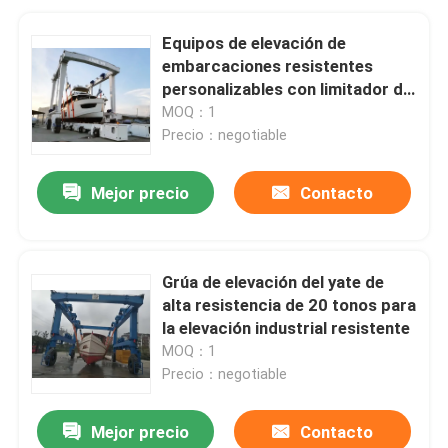
Equipos de elevación de
embarcaciones resistentes
personalizables con limitador de
sobrecarga
MOQ：1
Precio：negotiable
Mejor precio
Contacto
Grúa de elevación del yate de
alta resistencia de 20 tonos para
la elevación industrial resistente
MOQ：1
Precio：negotiable
Mejor precio
Contacto