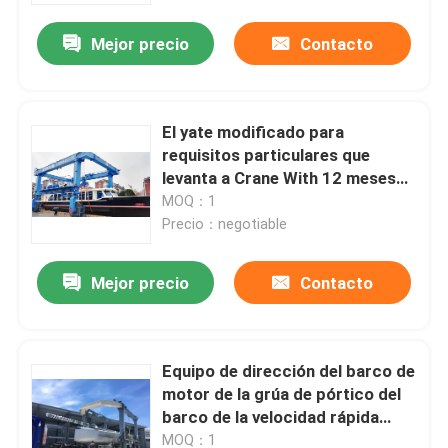
Mejor precio
Contacto
El yate modificado para
requisitos particulares que
levanta a Crane With 12 meses
de garantía actúa fácilmente
MOQ：1
Precio：negotiable
Mejor precio
Contacto
Hogar
Equipo de dirección del barco de
Productos
motor de la grúa de pórtico del
barco de la velocidad rápida
2M/S 37KW
Vídeos
MOQ：1