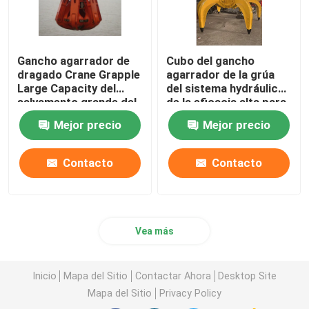
Gancho agarrador de
Cubo del gancho
dragado Crane Grapple
agarrador de la grúa
Large Capacity del
del sistema hydráulico
salvamento grande del
de la eficacia alta para
arreglo para requisitos
el acero del pedazo
Mejor precio
Mejor precio
particulares
fácil manejar
Contacto
Contacto
Vea más
Inicio
Mapa del Sitio
Contactar Ahora
Desktop Site
Mapa del Sitio
Privacy Policy