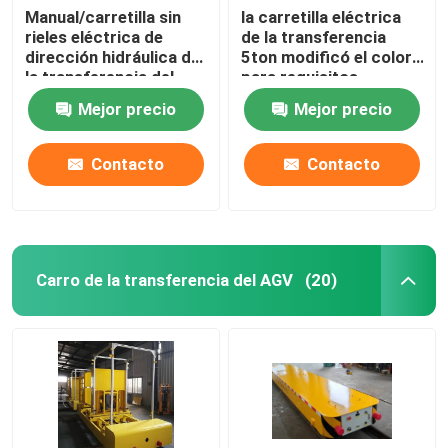
Manual/carretilla sin
la carretilla eléctrica
rieles eléctrica de
de la transferencia
Grúa que ase
dirección hidráulica de
5ton modificó el color
la transferencia del
para requisitos
carro 5t-50T de la
particulares para la
Estación de carga inteligente
Mejor precio
Mejor precio
transferencia
manipulación de
materiales
Contacto
Contacto
Carro de la transferencia del AGV
(20)