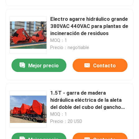
Electro agarre hidráulico grande
380VAC 440VAC para plantas de
incineración de residuos
MOQ：1
Precio：negotiable
Mejor precio
Contacto
1.5T - garra de madera
Hogar
hidráulica eléctrica de la aleta
del doble del cubo del gancho
agarrador 50T 7.5Kw ~ 55Kw
MOQ：1
Productos
Precio：20 USD
Vídeos