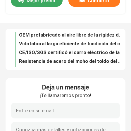
Mejor precio
Contacto
OEM prefabricado al aire libre de la rigidez de las estructuras del toldo del metal alto disponible
Vida laboral larga eficiente de fundición del coche de transferencia de la cucharón del SGS del CE del ISO alta
Sobre nosotros
CE/ISO/SGS certificó el carro eléctrico de la transferencia de la placa giratoria para los almacenes de las fábricas
Resistencia de acero del moho del toldo del braguero del toldo de acero industrial de la certificación del SGS
Viaje de la fábrica
Velocidad ajustable 0-20m/Min del carril de la cucharón del carro plano durable de la transferencia
Capacidad de carga material de carro de la transferencia de la placa giratoria resistente 1000kg-50000kg
Control de calidad
Toldo de acero pre dirigido impermeable del metal de Premanufactured del toldo antioxidante
Carro plano eléctrico 10ton -50ton de la transferencia de Warehouse de la placa giratoria del OEM
Carro de transferencia de cucharón de acero al carbono eléctrico 2T-100T de servicio pesado
Éntrenos en contacto con
220V/380VAC motorizó la dirección corriente reversa delantera del carro de la transferencia de la placa giratoria
Deja un mensaje
DC/AC accionó la carretilla de la transferencia de la cucharón para el sistema ferroviario plano/curvado/del paso
Pida una cita
¡Te llamaremos pronto!
grúas eléctricas de arriba del recinto limpio del alzamiento 220V/380VAC para el equipo del sitio de limpieza
Manipulación de materiales de la velocidad 2-20m/Min Turntable Transfer Cart For
carro eléctrico de la transferencia
Transporte del coche eléctrico de transferencia de metal fundido para plantas siderúrgicas
Recinto limpio montado techo adaptable Crane With del palmo garantía de 1 año
Carro de la transferencia del AGV