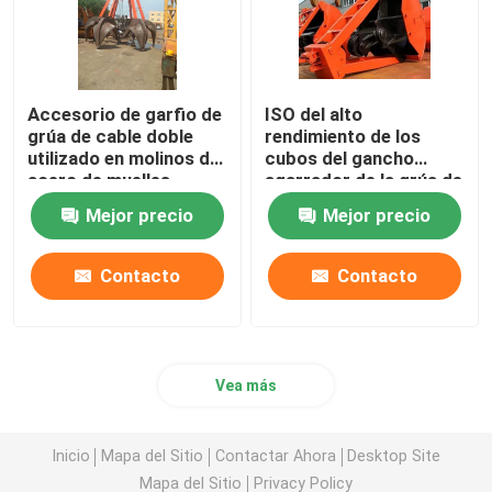
Accesorio de garfio de
ISO del alto
grúa de cable doble
rendimiento de los
utilizado en molinos de
cubos del gancho
acero de muelles
agarrador de la grúa de
380V 50HZ cuatro
Mejor precio
Mejor precio
cuerdas certificada
Contacto
Contacto
Vea más
Inicio
Mapa del Sitio
Contactar Ahora
Desktop Site
Mapa del Sitio
Privacy Policy