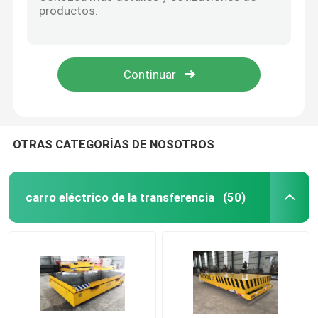
Durabilidad del carro de la placa giratoria de Material Transfer Trolley del modelo de la tabla rotatoria alta
Viaje delantero y posterior de la cucharón del coche de transferencia con pilas
Carro de la transferencia del carril
Control colgante Sala limpia Grúa 6M Altura de elevación Grúa puente móvil
Carro de transferencia eléctrico mediano de 2000 mm de diámetro altamente eficiente
Grúa de pórtico provista de pneumáticos
el sitio limpio farmacéutico 0.5-20m/Min Cranes CE ISO9001 certificado
Cubo del gancho agarrador
OTRAS CATEGORÍAS DE NOSOTROS
Grúa de elevación del yate
carro eléctrico de la transferencia
(50)
Envase Crane Spreader
Grúa a prueba de explosiones
Toldo de la estructura de acero