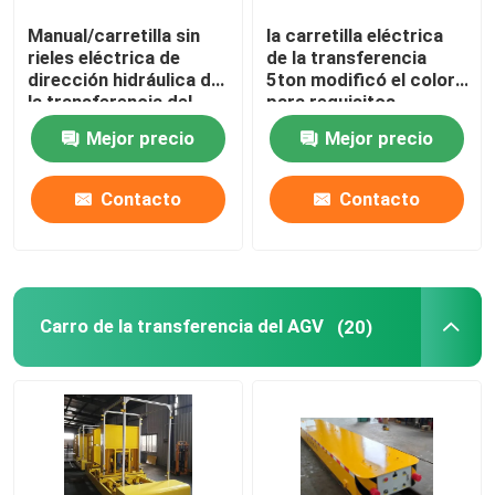
Manual/carretilla sin
la carretilla eléctrica
Carro de la transferencia de la cucharón
rieles eléctrica de
de la transferencia
dirección hidráulica de
5ton modificó el color
la transferencia del
para requisitos
Carro de la transferencia de la placa giratoria
carro 5t-50T de la
particulares para la
Mejor precio
Mejor precio
transferencia
manipulación de
materiales
Gastos indirectos y grúa de pórtico
Contacto
Contacto
Grúa del recinto limpio
Carro de la transferencia del AGV
(20)
Grúa de poca potencia
Grúa inteligente
Grúa de lanzamiento