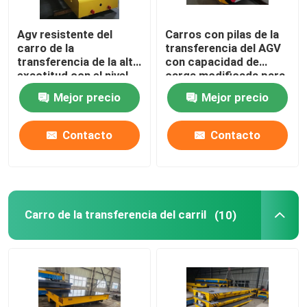
Grúa que ase
Agv resistente del
Carros con pilas de la
carro de la
transferencia del AGV
transferencia de la alta
con capacidad de
Estación de carga inteligente
exactitud con el nivel
carga modificada para
de la protección IP54
requisitos particulares
Mejor precio
Mejor precio
garantía de 1 año
Contacto
Contacto
Carro de la transferencia del carril
(10)