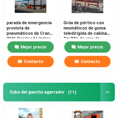
parada de emergencia
Grúa de pórtico con
provista de
neumáticos de goma
pneumáticos de Crane
teledirigida de cabina
With Overload Limiter
3m/Min de viga de
del pórtico 100ton
elevación
Mejor precio
Mejor precio
Contacto
Contacto
Cubo del gancho agarrador
(11)