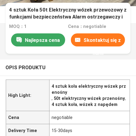
4 sztuk Koła 50t Elektryczny wózek przewozowy z
funkcjami bezpieczeństwa Alarm ostrzegawczy i
zatrzymanie końcowe
MOQ：1
Cena：negotiable
Najlepsza cena
Skontaktuj się z
nami
OPIS PRODUKTU
4 sztuk koła elektryczny wózek prz
enośny
High Light:
,
50t elektryczny wózek przenośny
,
4 sztuk koła
,
wózek z napędem
Cena
negotiable
Delivery Time
15-30days