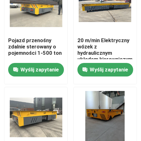
O nas
Wycieczka po fabryce
Pojazd przenośny
20 m/min Elektryczny
zdalnie sterowany o
wózek z
pojemności 1-500 ton
hydraulicznym
Kontrola jakości
układem kierowniczym
Wyślij zapytanie
Wyślij zapytanie
Skontaktuj się z nami
Poprosić o wycenę
Elektryczny wózek transferowy
Wózek transportowy AGV