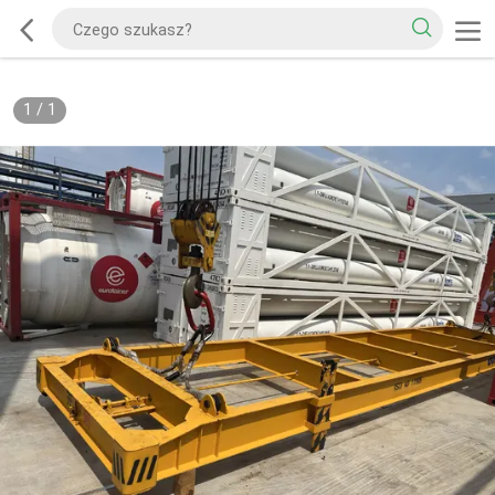
1
/
1