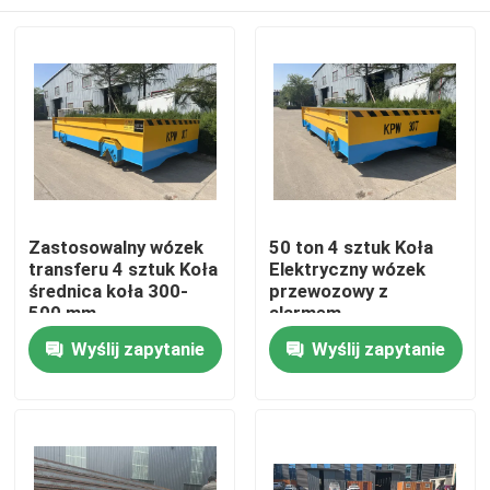
Zastosowalny wózek
50 ton 4 sztuk Koła
transferu 4 sztuk Koła
Elektryczny wózek
średnica koła 300-
przewozowy z
500 mm
alarmem
ostrzegawczym i
Dom
Wyślij zapytanie
Wyślij zapytanie
końcowym
zatrzymaniem
Produkty
Filmy