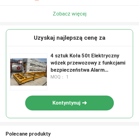
Zobacz więcej
Uzyskaj najlepszą cenę za
4 sztuk Koła 50t Elektryczny
wózek przewozowy z funkcjami
bezpieczeństwa Alarm
ostrzegawczy i zatrzymanie
MOQ： 1
końcowe
Kontyntynuj
Polecane produkty