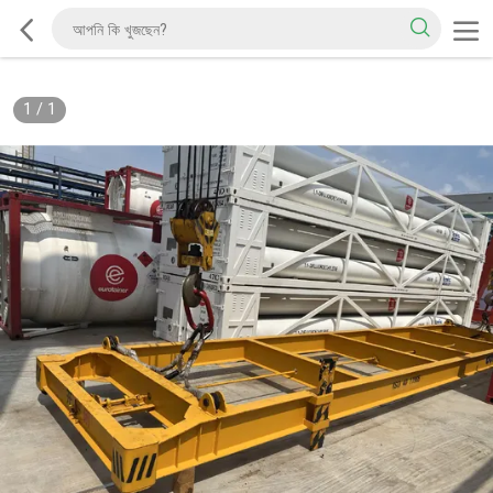
1
/
1