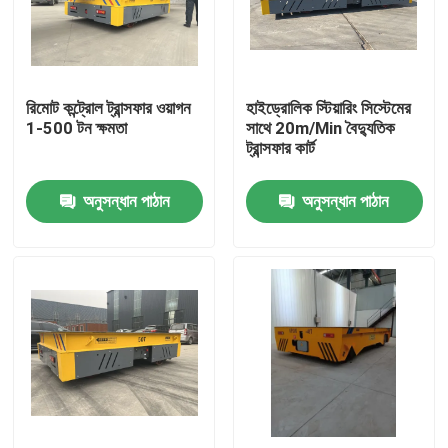
আমাদের সম্পর্কে
রিমোট কন্ট্রোল ট্রান্সফার ওয়াগন
হাইড্রোলিক স্টিয়ারিং সিস্টেমের
কারখানা ভ্রমণ
1-500 টন ক্ষমতা
সাথে 20m/Min বৈদ্যুতিক
ট্রান্সফার কার্ট
মান নিয়ন্ত্রণ
অনুসন্ধান পাঠান
অনুসন্ধান পাঠান
যোগাযোগ করুন
উদ্ধৃতির জন্য আবেদন
বৈদ্যুতিক স্থানান্তর কার্ট
AGV ট্রান্সফার কার্ট