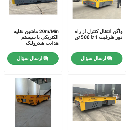
درباره ما
واگن انتقال کنترل از راه
20m/Min ماشین نقلیه
تور کارخانه
دور ظرفیت 1 تا 500 تن
الکتریکی با سیستم
هدایت هیدرولیک
کنترل کیفیت
ارسال سؤال
ارسال سؤال
با ما تماس بگیرید
درخواست نقل قول
سبد انتقال برق
سبد انتقال AGV