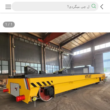
1
/
1