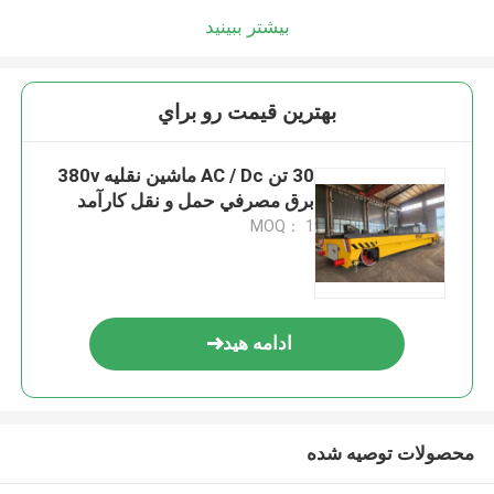
بیشتر ببینید
بهترين قيمت رو براي
30 تن AC / Dc ماشين نقليه 380v
برق مصرفي حمل و نقل کارآمد
MOQ： 1
ادامه هید
محصولات توصیه شده