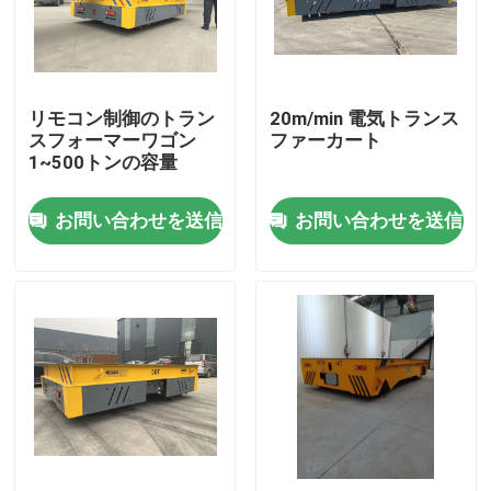
私達について
リモコン制御のトラン
20m/min 電気トランス
工場旅行
スフォーマーワゴン
ファーカート
1~500トンの容量
品質管理
お問い合わせを送信
お問い合わせを送信
私達に連絡しなさい
引用を要求しなさい
電気移動のカート
AGVの移動のカート