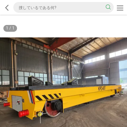
1
/
1