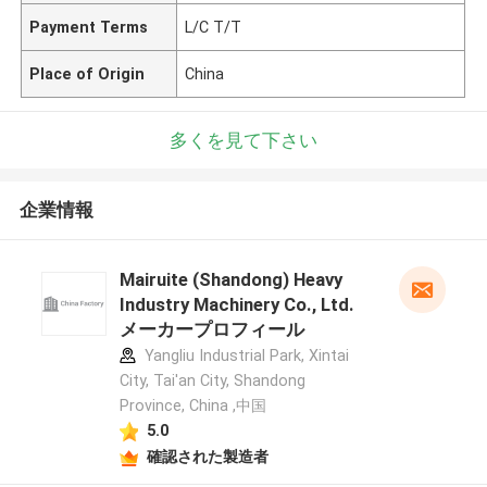
Payment Terms
L/C T/T
Place of Origin
China
多くを見て下さい
企業情報
Mairuite (Shandong) Heavy
Industry Machinery Co., Ltd.
メーカープロフィール
Yangliu Industrial Park, Xintai
City, Tai'an City, Shandong
Province, China ,中国
5.0
確認された製造者